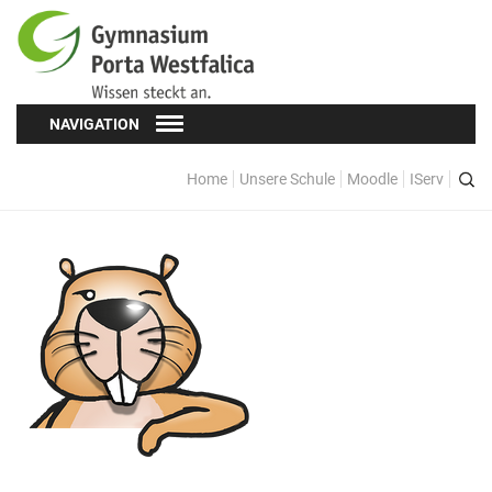
NAVIGATION
Home
Unsere Schule
Moodle
IServ
Schüler*innen
Schülervertretung (SV)
Oberstufe
Formulare
Kopf hoch! – Beratung für Schüler*innen
Schulsozialarbeit
Eltern