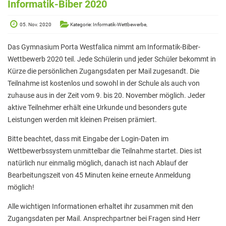
Elterninformationen
Informatik-Biber 2020
Mitwirkung am Schulleben
05. Nov. 2020
Kategorie: Informatik-Wettbewerbe,
Schulkonferenz
Das Gymnasium Porta Westfalica nimmt am Informatik-Biber-
Kopf hoch! – Beratung für Eltern
Wettbewerb 2020 teil. Jede Schülerin und jeder Schüler bekommt in
Kürze die persönlichen Zugangsdaten per Mail zugesandt. Die
Lehrer*innen
Teilnahme ist kostenlos und sowohl in der Schule als auch von
zuhause aus in der Zeit vom 9. bis 20. November möglich. Jeder
Lehrkräfte
aktive Teilnehmer erhält eine Urkunde und besonders gute
Sekretariat
Leistungen werden mit kleinen Preisen prämiert.
Formulare
Bitte beachtet, dass mit Eingabe der Login-Daten im
Wettbewerbssystem unmittelbar die Teilnahme startet. Dies ist
Unterrichtszeiten
natürlich nur einmalig möglich, danach ist nach Ablauf der
Kooperationen
Bearbeitungszeit von 45 Minuten keine erneute Anmeldung
möglich!
IT & Print
Alle wichtigen Informationen erhaltet ihr zusammen mit den
Musikschule
Zugangsdaten per Mail. Ansprechpartner bei Fragen sind Herr