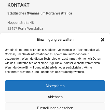
KONTAKT
Hausaufgaben
Städtisches Gymnasium Porta Westfalica
Materiallisten
Hoppenstraße 48
Lernstand 8
32457 Porta Westfalica
Individuelle Förderung
Einwilligung verwalten
Hausaufgabenbetreuung und Förderung am
Nachmittag
Um dir ein optimales Erlebnis zu bieten, verwenden wir Technologien wie
Cookies, um Geräteinformationen zu speichern und/oder darauf
Telefon: +49 (0) 5 71 / 79 84 70
Sprachen- und Leseförderung
zuzugreifen. Wenn du diesen Technologien zustimmst, können wir Daten
Telefax: +49 (0) 5 71 / 7 07 94
wie das Surfverhalten oder eindeutige IDs auf dieser Website verarbeiten.
Musische Förderung
Wenn du deine Einwilligung nicht erteilst oder zurückziehst, können
E-Mail: post@gym-pw.de
bestimmte Merkmale und Funktionen beeinträchtigt werden.
DFB-Talentförderung
Akzeptieren
Studieren ab 15
© 2026 Städtisches Gymnasium Porta Westfalica
Stipendien für Schüler und Schülerinnen
Ablehnen
Kontakt
Impressum
Datenschutzerklärung
Barrierefreiheit
Logineo NRW
Studien- und Berufsberatung
Einstellungen ansehen