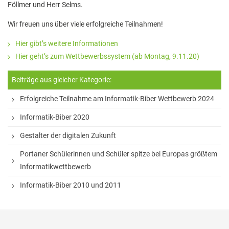
Föllmer und Herr Selms.
Stadtbücherei
Wir freuen uns über viele erfolgreiche Teilnahmen!
Wirtschaft
Hier gibt’s weitere Informationen
Förderverein
Hier geht’s zum Wettbewerbssystem (ab Montag, 9.11.20)
Ziele des Fördervereins
Beiträge aus gleicher Kategorie:
Sitzungen und Protokolle
Erfolgreiche Teilnahme am Informatik-Biber Wettbewerb 2024
Neue Fünftklässler*innen
Informatik-Biber 2020
Gestalter der digitalen Zukunft
Unsere Schule
Portaner Schülerinnen und Schüler spitze bei Europas größtem
Schule digital
Informatikwettbewerb
Unterricht
Informatik-Biber 2010 und 2011
Fächer
Unterrichtszeiten