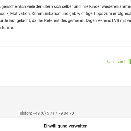
ugenscheinlich viele der Eltern sich selber und ihre Kinder wiedererkannte
hodik, Motivation, Kommunikation und gab wichtige Tipps zum erfolgreic
rde laut gelacht, da der Referent des gemeinnützigen Vereins LVB mit vie
führte.
Seite 1 von 2
Telefon: +49 (0) 5 71 / 79 84 70
Telefax: +49 (0) 5 71 / 7 07 94
Einwilligung verwalten
E-Mail: post@gym-pw.de