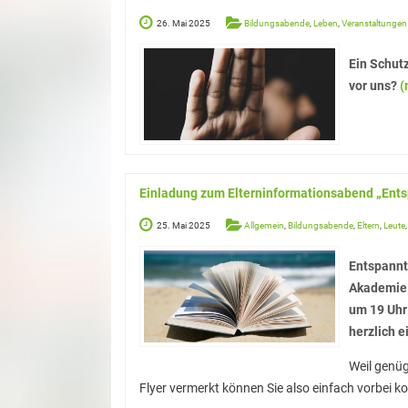
26. Mai 2025
Bildungsabende
,
Leben
,
Veranstaltungen
Ein Schut
vor uns?
(
Einladung zum Elterninformationsabend „Ents
25. Mai 2025
Allgemein
,
Bildungsabende
,
Eltern
,
Leute
Entspannte
Akademie 
um 19 Uhr
herzlich e
Weil genüg
Flyer vermerkt können Sie also einfach vorbei 