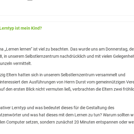
Lerntyp ist mein Kind?
 „Lernen lernen“ ist viel zu beachten. Das wurde uns am Donnerstag, d
, in unserem Selbstlernzentrum nachdrücklich und mit vielen Gelegenhei
nzeln vermittelt.
ig Eltern hatten sich in unserem Selbstlernzentrum versammelt und
interessiert den Ausführungen von Herrn Durst vom gemeinnützigen Ver
 den ersten Blick nicht vermuten ließ, verbrachten die Eltern zwei fröhli
eativer Lerntyp und was bedeutet dieses für die Gestaltung des
tzenwörter und was hat dieses mit dem Lernen zu tun? Warum sollten w
r den Computer setzen, sondern zunächst 20 Minuten entspannen oder we