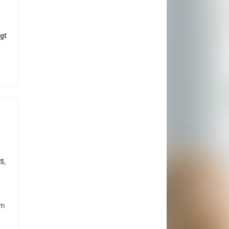
gt
5,
im