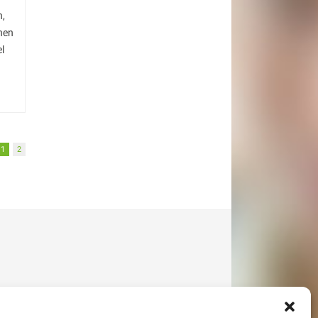
n,
hen
l
1
2