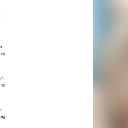
en
ten
ein
che
ir
nig