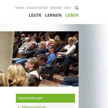
Home
Unsere Schule
Moodle
IServ
LEUTE
LERNEN
LEBEN
Veranstaltungen
Bildungsabende