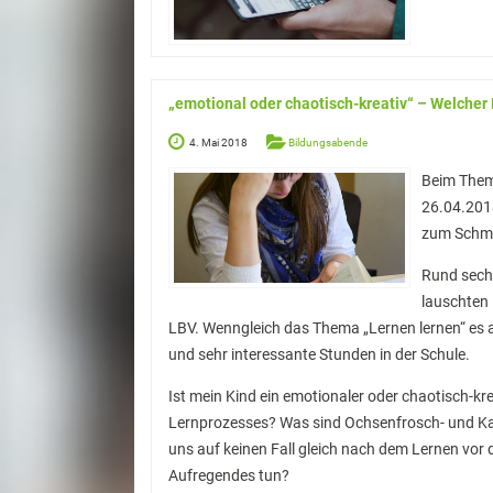
„emotional oder chaotisch-kreativ“ – Welcher 
4. Mai 2018
Bildungsabende
Beim Thema
26.04.2018
zum Schmu
Rund sechz
lauschten 
LBV. Wenngleich das Thema „Lernen lernen“ es auf
und sehr interessante Stunden in der Schule.
Ist mein Kind ein emotionaler oder chaotisch-kr
Lernprozesses? Was sind Ochsenfrosch- und Ka
uns auf keinen Fall gleich nach dem Lernen vo
Aufregendes tun?