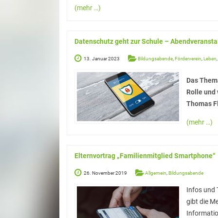
(mehr …)
Datenschutz geht zur Schule – Abendveranstal
13. Januar 2023
Bildungsabende
,
Förderverein
,
Leben
Das Thema
Rolle und
Thomas Fl
(mehr …)
Elternvortrag „Familienmitglied Smartphone“
26. November 2019
Allgemein
,
Bildungsabende
Infos und
gibt die 
Informatio