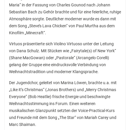
Maria“ in der Fassung von Charles Gounod nach Johann
Sebastian Bach zu Gehör brachte und für eine feierliche, ruhige
Atmosphäre sorgte. Deutlicher moderner wurde es dann mit
dem Song „Steve’s Lava Chicken“ von Paul Murtha aus dem
Kinofilm „Minecraft“.
Virtuos präsentierte sich Violino Virtuoso unter der Leitung
von Dana Schulz. Mit Stücken wie „Fairytale(s) of New York“
(Shane MacGowan) oder „Pastorale“ (Arcangelo Corelli)
gelang der Gruppe eine eindrucksvolle Verbindung von
Weihnachtstradition und moderner Klangsprache.
Der Jugendchor, geleitet von Marina Löwen, brachte u.a. mit
„Like it’s Christmas“ (Jonas Brothers) und „Merry Christmas
Everyone“ (Bob Heatlie) frische Energie und beschwingte
Weihnachtsstimmung ins Forum. Einen weiteren
musikalischen Glanzpunkt setzten der Voice-Practical-Kurs
und Freunde mit dem Song „The Star“ von Mariah Carey und
Marc Shaiman.