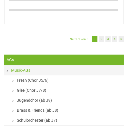
1
2
3
4
5
Seite 1 von 5
AGs
Musik-AGs
Fresh (Chor J5/6)
Glee (Chor J7/8)
Jugendchor (ab J9)
Brass & Friends (ab J8)
Schulorchester (ab J7)