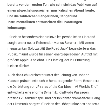
Stadtbücherei
bereits vor dem ersten Ton, wie sehr sich das Publikum auf
einen abwechslungsreichen musikalischen Abend freute,
Wirtschaft
und die zahlreichen Sängerinnen, Sänger und
Förderverein
Instrumentalisten enttäuschten die Erwartungen
keineswegs.
Ziele des Fördervereins
Für einen besonders eindrucksvollen persönlichen Einstand
Sitzungen und Protokolle
sorgte unser neuer Referendar Marius Borchert. Mit einem
Neue Fünftklässler*innen
megastarken Solo zu „Hit the Road Jack“ begeisterte er das
Publikum und wurde für seinen energiegeladenen Auftritt mit
großem Applaus belohnt. Ein Einstieg, der in Erinnerung
bleiben dürfte!
Unsere Schule
Auch das Schulorchester unter der Leitung von Johann
Schule digital
Klassen präsentierte sich in herausragender Form. Besonders
Unterricht
die Darbietung von „Pirates of the Caribbean: At World’s End“
entwickelte eine enorme Dynamik. Kraftvolle Passagen,
Fächer
präzises Zusammenspiel und der bekannte dramatische Klang
Unterrichtszeiten
der Filmmusik sorgten für einen der Höhepunkte des Konzerts.