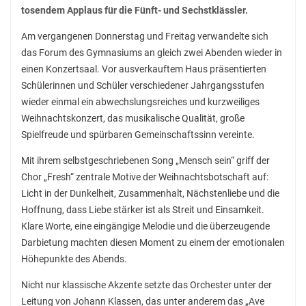
Fahrten nach Polen
tosendem Applaus für die Fünft- und Sechstklässler.
Fahrten nach Israel
Am vergangenen Donnerstag und Freitag verwandelte sich
das Forum des Gymnasiums an gleich zwei Abenden wieder in
Auslandsaufenthalte
einen Konzertsaal. Vor ausverkauftem Haus präsentierten
Schülerinnen und Schüler verschiedener Jahrgangsstufen
Ski-Freizeit
wieder einmal ein abwechslungsreiches und kurzweiliges
Weihnachtskonzert, das musikalische Qualität, große
Spielfreude und spürbaren Gemeinschaftssinn vereinte.
Mit ihrem selbstgeschriebenen Song „Mensch sein“ griff der
Chor „Fresh“ zentrale Motive der Weihnachtsbotschaft auf:
Licht in der Dunkelheit, Zusammenhalt, Nächstenliebe und die
Hoffnung, dass Liebe stärker ist als Streit und Einsamkeit.
Klare Worte, eine eingängige Melodie und die überzeugende
Darbietung machten diesen Moment zu einem der emotionalen
Höhepunkte des Abends.
Nicht nur klassische Akzente setzte das Orchester unter der
Leitung von Johann Klassen, das unter anderem das „Ave