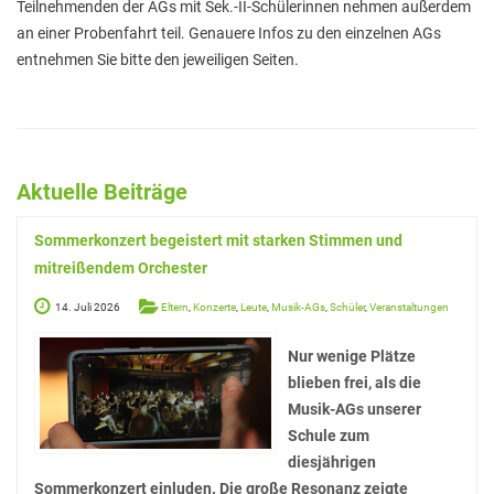
Elterninformationen
Teilnehmenden der AGs mit Sek.-II-Schülerinnen nehmen außerdem
an einer Probenfahrt teil. Genauere Infos zu den einzelnen AGs
Mitwirkung am Schulleben
entnehmen Sie bitte den jeweiligen Seiten.
Schulkonferenz
Kopf hoch! – Beratung für Eltern
Lehrer*innen
Aktuelle Beiträge
Lehrkräfte
Sommerkonzert begeistert mit starken Stimmen und
Sekretariat
mitreißendem Orchester
Formulare
14. Juli 2026
Eltern
,
Konzerte
,
Leute
,
Musik-AGs
,
Schüler
,
Veranstaltungen
Unterrichtszeiten
Nur wenige Plätze
Kooperationen
blieben frei, als die
Musik-AGs unserer
IT & Print
Schule zum
diesjährigen
Musikschule
Sommerkonzert einluden. Die große Resonanz zeigte