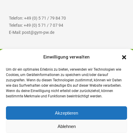
Telefon: +49 (0) 5 71 / 79 84 70
Telefax: +49 (0) 5 71 / 7 07 94
E-Mail: post@gym-pw.de
Einwilligung verwalten
© 2026 Städtisches Gymnasium Porta Westfalica
Kontakt
Impressum
Datenschutzerklärung
Um dir ein optimales Erlebnis zu bieten, verwenden wir Technologien wie
Barrierefreiheit
Logineo NRW
Cookies, um Geräteinformationen zu speichern und/oder darauf
zuzugreifen. Wenn du diesen Technologien zustimmst, können wir Daten
wie das Surfverhalten oder eindeutige IDs auf dieser Website verarbeiten.
Wenn du deine Einwilligung nicht erteilst oder zurückziehst, können
bestimmte Merkmale und Funktionen beeinträchtigt werden.
Akzeptieren
Ablehnen