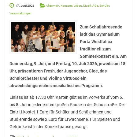
17. Juni 2026
Allgemein
,
Konzerte
,
Leben
,
Musik-AGs
,
Schüler
,
White Horse Theatre
Veranstaltungen
Kammerchor
Zum Schuljahresende
AGs
lädt das Gymnasium
Porta Westfalica
Musik
traditionell zum
Sommerkonzert ein. Am
Sport
Donnerstag, 9. Juli, und Freitag, 10. Juli 2026, jeweils um 18
Theater
Uhr, präsentieren Fresh, der Jugendchor, Glee, das
Schulorchester und Violino Virtuoso ein
Schülerbibliothek
abwechslungsreiches musikalisches Programm.
Medienscouts
Einlass ist ab 17.30 Uhr. Karten gibt es im Vorverkauf vom 6.
Umwelt
bis 8. Juli in jeder ersten großen Pause in der Schulstraße. Der
Eintritt kostet 1 Euro für Schüler und Schülerinnen und
Spanisch-AG
Studierende sowie 2 Euro für Erwachsene. Für Speisen und
Getränke ist in der Konzertpause gesorgt.
Projekte