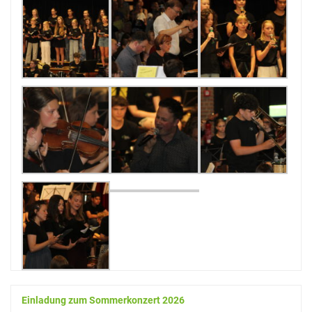
Sprachen
Informatik
Sport
Musik
Mathematik
Erdkunde
Veranstaltungen
Bildungsabende
Konzerte
Tag der offenen Tür
Einladung zum Sommerkonzert 2026
Schulfest