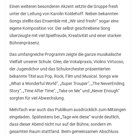
Hausaufgaben
Einen weiteren besonderen Akzent setzte die Gruppe fresh
unter der Leitung von Karolin Koldehoff. Neben bekannten
Materiallisten
Songs stellte das Ensemble mit „Wir sind fresh!“ sogar eine
eigene Komposition vor. Der selbst geschriebene Song
Lernstand 8
überzeugte mit viel Spielfreude, Kreativität und einer starken
Individuelle Förderung
Bühnenpräsenz.
Hausaufgabenbetreuung und Förderung am
Das umfangreiche Programm zeigte die ganze musikalische
Nachmittag
Vielfalt unserer Schule. Glee, die Vokalpraxis, Violino Virtuoso,
der Jugendchor und das Schulorchester präsentierten
Sprachen- und Leseförderung
bekannte Titel aus Pop, Rock, Film und Musical. Songs wie
Musische Förderung
„What a Wonderful World“, „Super Trouper“, „The NeverEnding
Story“, „Time After Time“, „Take on Me“ und „Never Enough“
DFB-Talentförderung
sorgten für viel Abwechslung.
Studieren ab 15
Mehrfach war auch das Publikum ausdrücklich zum Mitsingen
eingeladen. Spätestens bei „Tage wie diese“ wurde deutlich,
Stipendien für Schüler und Schülerinnen
dass dieser Abend nicht nur auf der Bühne, sondern im
Studien- und Berufsberatung
gesamten Raum stattfand. Beim gemeinsamen Abschluss