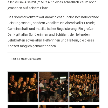
aller Musik-AGs mit „Y.M.C.A.“ hielt es schließlich kaum noch
StuBo-Sprechstunde
jemanden auf seinem Platz.
Girls‘ and Boys‘ Day
Das Sommerkonzert war damit nicht nur eine beeindruckende
Betriebspraktikum
Leistungsschau, sondern vor allem ein Abend voller Freude,
Gemeinschaft und musikalischer Begeisterung. Ein großer
KAoA-Praxistage Sek II
Dank gilt allen Schülerinnen und Schülern, den leitenden
Lehrkräften sowie allen Helferinnen und Helfern, die dieses
Exkursion Universität Bielefeld
Konzert möglich gemacht haben.
Studienorientierung NRW
Aufs Mathe-Studium vorbereiten
Text & Fotos: Olaf Küster
Ausbildungs- und Studienplatzsuche
Gemeinsam „Lernen lernen“
Soziales Lernen
Methodentraining
Wettbewerbe