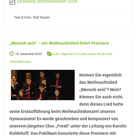
Einladung Sommerkonzert 2026
Unser Schulhof
Über Mittag
Text & Foto: Olaf Küster
Schülerbibliothek und Selbstlernzentrum
VHS Minden am GymPW
„Mensch sein“ – ein Weihnachtslied feiert Premiere
Die Mensa
16. Dezember 2025
AGs
,
Allgemein
,
Konzerte
,
Leben
,
Musik-AGs
,
Musikpraxis
Veranstaltungen
Fahrten
Kennen Sie eigentlich
Exkursionen
das Weihnachtslied
„Mensch sein“? Nein?
Fahrten innerhalb Deutschlands
Können Sie auch nicht,
denn dieses Lied hatte
Fahrten ins englischsprachige Ausland
seine Erstaufführung beim Weihnachtskonzert unseres
Fahrten nach Frankreich
Gymnasiums! Es wurde geschrieben und komponiert von
unserem jüngsten Chor „Fresh“ unter der Leitung von Karolin
Fahrten nach Italien
Koldehoff. Das Publikum honorierte diese Premiere mit