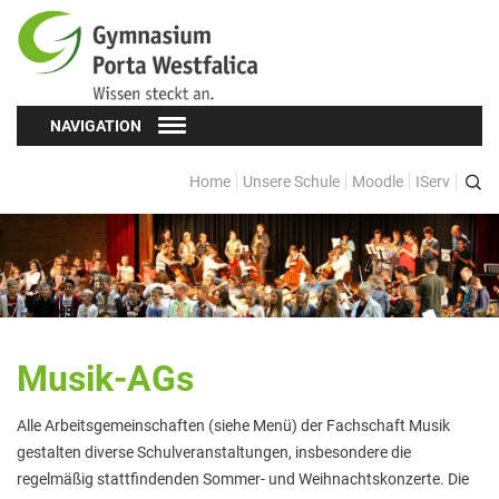
NAVIGATION
Home
Unsere Schule
Moodle
IServ
Schüler*innen
Schülervertretung (SV)
Oberstufe
Formulare
Musik-AGs
Kopf hoch! – Beratung für Schüler*innen
Schulsozialarbeit
Alle Arbeitsgemeinschaften (siehe Menü) der Fachschaft Musik
gestalten diverse Schulveranstaltungen, insbesondere die
Eltern
regelmäßig stattfindenden Sommer- und Weihnachtskonzerte. Die