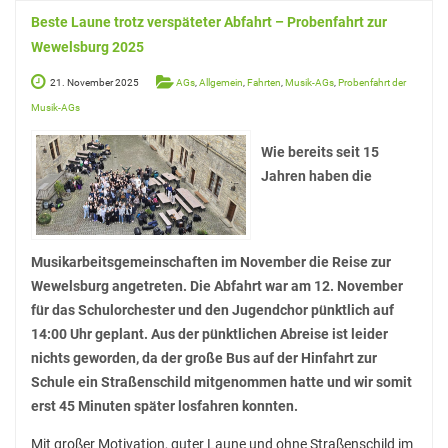
Beste Laune trotz verspäteter Abfahrt – Probenfahrt zur
Wewelsburg 2025
21. November 2025
AGs
,
Allgemein
,
Fahrten
,
Musik-AGs
,
Probenfahrt der
Musik-AGs
Wie bereits seit 15
Jahren haben die
Musikarbeitsgemeinschaften im November die Reise zur
Wewelsburg angetreten. Die Abfahrt war am 12. November
für das Schulorchester und den Jugendchor pünktlich auf
14:00 Uhr geplant. Aus der pünktlichen Abreise ist leider
nichts geworden, da der große Bus auf der Hinfahrt zur
Schule ein Straßenschild mitgenommen hatte und wir somit
erst 45 Minuten später losfahren konnten.
Mit großer Motivation, guter Laune und ohne Straßenschild im