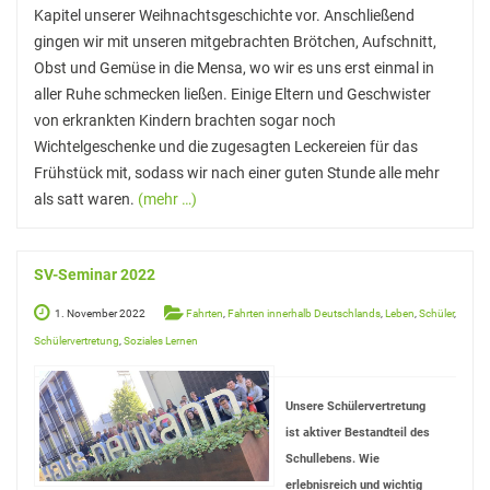
Unser Schulhof
Kapitel unserer Weihnachtsgeschichte vor. Anschließend
gingen wir mit unseren mitgebrachten Brötchen, Aufschnitt,
Über Mittag
Obst und Gemüse in die Mensa, wo wir es uns erst einmal in
Schülerbibliothek und Selbstlernzentrum
aller Ruhe schmecken ließen. Einige Eltern und Geschwister
von erkrankten Kindern brachten sogar noch
VHS Minden am GymPW
Wichtelgeschenke und die zugesagten Leckereien für das
Die Mensa
Frühstück mit, sodass wir nach einer guten Stunde alle mehr
als satt waren.
(mehr …)
Musikpraxis
Fahrten
SV-Seminar 2022
Exkursionen
1. November 2022
Fahrten
,
Fahrten innerhalb Deutschlands
,
Leben
,
Schüler
,
Fahrten innerhalb Deutschlands
Schülervertretung
,
Soziales Lernen
Fahrten ins englischsprachige Ausland
Unsere Schülervertretung
Fahrten nach Frankreich
ist aktiver Bestandteil des
Schullebens. Wie
Fahrten nach Italien
erlebnisreich und wichtig