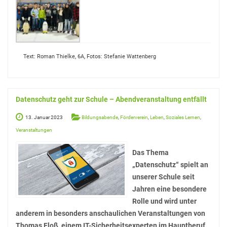
Sprachen
Informatik
Sport
Text: Roman Thielke, 6A, Fotos: Stefanie Wattenberg
Musik
Mathematik
Datenschutz geht zur Schule – Abendveranstaltung entfällt
Erdkunde
13. Januar 2023
Bildungsabende
,
Förderverein
,
Leben
,
Soziales Lernen
,
Veranstaltungen
Veranstaltungen
Das Thema
„Datenschutz“ spielt an
Bildungsabende
unserer Schule seit
Konzerte
Jahren eine besondere
Rolle und wird unter
Tag der offenen Tür
anderem in besonders anschaulichen Veranstaltungen von
Schulfest
Thomas Floß, einem IT-Sicherheitsexperten im Hauptberuf,