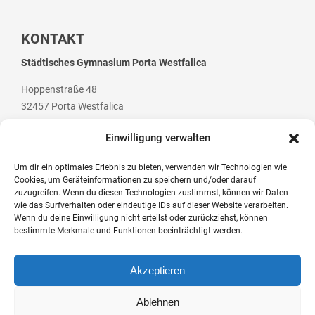
KONTAKT
Städtisches Gymnasium Porta Westfalica
Hoppenstraße 48
32457 Porta Westfalica
Einwilligung verwalten
Um dir ein optimales Erlebnis zu bieten, verwenden wir Technologien wie
Cookies, um Geräteinformationen zu speichern und/oder darauf
Telefon: +49 (0) 5 71 / 79 84 70
zuzugreifen. Wenn du diesen Technologien zustimmst, können wir Daten
Telefax: +49 (0) 5 71 / 7 07 94
wie das Surfverhalten oder eindeutige IDs auf dieser Website verarbeiten.
Wenn du deine Einwilligung nicht erteilst oder zurückziehst, können
E-Mail: post@gym-pw.de
bestimmte Merkmale und Funktionen beeinträchtigt werden.
Akzeptieren
© 2026 Städtisches Gymnasium Porta Westfalica
Ablehnen
Kontakt
Impressum
Datenschutzerklärung