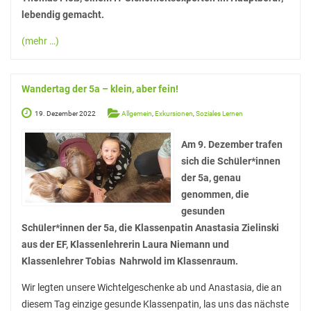
lebendig gemacht.
White Horse Theatre
(mehr …)
Kammerchor
AGs
Wandertag der 5a – klein, aber fein!
Musik
19. Dezember 2022
Allgemein
,
Exkursionen
,
Soziales Lernen
Sport
Am 9. Dezember trafen
Theater
sich die Schüler*innen
der 5a, genau
Schülerbibliothek
genommen, die
Medienscouts
gesunden
Schüler*innen der 5a, die Klassenpatin Anastasia Zielinski
Umwelt
aus der EF, Klassenlehrerin Laura Niemann und
Spanisch-AG
Klassenlehrer Tobias Nahrwold im Klassenraum.
Projekte
Wir legten unsere Wichtelgeschenke ab und Anastasia, die an
diesem Tag einzige gesunde Klassenpatin, las uns das nächste