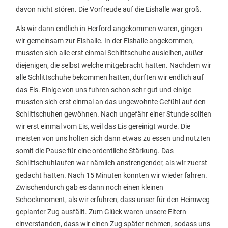
davon nicht stören. Die Vorfreude auf die Eishalle war groß.
Hausaufgaben
Als wir dann endlich in Herford angekommen waren, gingen
Materiallisten
wir gemeinsam zur Eishalle. In der Eishalle angekommen,
Lernstand 8
mussten sich alle erst einmal Schlittschuhe ausleihen, außer
diejenigen, die selbst welche mitgebracht hatten. Nachdem wir
Individuelle Förderung
alle Schlittschuhe bekommen hatten, durften wir endlich auf
Hausaufgabenbetreuung und Förderung am
das Eis. Einige von uns fuhren schon sehr gut und einige
Nachmittag
mussten sich erst einmal an das ungewohnte Gefühl auf den
Schlittschuhen gewöhnen. Nach ungefähr einer Stunde sollten
Sprachen- und Leseförderung
wir erst einmal vom Eis, weil das Eis gereinigt wurde. Die
meisten von uns holten sich dann etwas zu essen und nutzten
Musische Förderung
somit die Pause für eine ordentliche Stärkung. Das
DFB-Talentförderung
Schlittschuhlaufen war nämlich anstrengender, als wir zuerst
gedacht hatten. Nach 15 Minuten konnten wir wieder fahren.
Studieren ab 15
Zwischendurch gab es dann noch einen kleinen
Stipendien für Schüler und Schülerinnen
Schockmoment, als wir erfuhren, dass unser für den Heimweg
geplanter Zug ausfällt. Zum Glück waren unsere Eltern
Studien- und Berufsberatung
einverstanden, dass wir einen Zug später nehmen, sodass uns