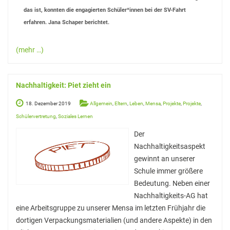
Fahrten nach Polen
das ist, konnten die engagierten Schüler*innen bei der SV-Fahrt
erfahren. Jana Schaper berichtet.
Fahrten nach Israel
Auslandsaufenthalte
(mehr …)
Ski-Freizeit
Nachhaltigkeit: Piet zieht ein
18. Dezember 2019
Allgemein
,
Eltern
,
Leben
,
Mensa
,
Projekte
,
Projekte
,
Schülervertretung
,
Soziales Lernen
Der
Nachhaltigkeitsaspekt
gewinnt an unserer
Schule immer größere
Bedeutung. Neben einer
Nachhaltigkeits-AG hat
eine Arbeitsgruppe zu unserer Mensa im letzten Frühjahr die
dortigen Verpackungsmaterialien (und andere Aspekte) in den