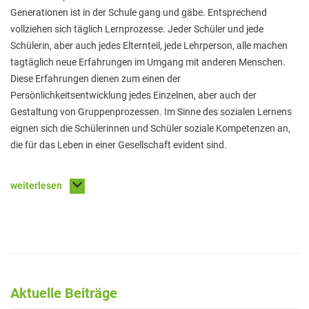
Elterninformationen
Generationen ist in der Schule gang und gäbe. Entsprechend
Mitwirkung am Schulleben
vollziehen sich täglich Lernprozesse. Jeder Schüler und jede
Schülerin, aber auch jedes Elternteil, jede Lehrperson, alle machen
Schulkonferenz
tagtäglich neue Erfahrungen im Umgang mit anderen Menschen.
Diese Erfahrungen dienen zum einen der
Kopf hoch! – Beratung für Eltern
Persönlichkeitsentwicklung jedes Einzelnen, aber auch der
Lehrer*innen
Gestaltung von Gruppenprozessen. Im Sinne des sozialen Lernens
eignen sich die Schülerinnen und Schüler soziale Kompetenzen an,
Lehrkräfte
die für das Leben in einer Gesellschaft evident sind.
Sekretariat
Formulare
weiterlesen
Unterrichtszeiten
Kooperationen
IT & Print
Musikschule
Aktuelle Beiträge