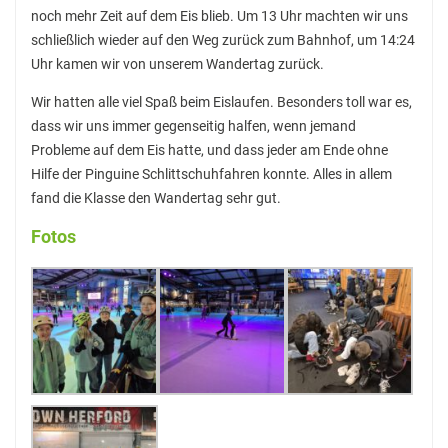
StuBo-Sprechstunde
noch mehr Zeit auf dem Eis blieb. Um 13 Uhr machten wir uns
schließlich wieder auf den Weg zurück zum Bahnhof, um 14:24
Girls‘ and Boys‘ Day
Uhr kamen wir von unserem Wandertag zurück.
Betriebspraktikum
Wir hatten alle viel Spaß beim Eislaufen. Besonders toll war es,
dass wir uns immer gegenseitig halfen, wenn jemand
KAoA-Praxistage Sek II
Probleme auf dem Eis hatte, und dass jeder am Ende ohne
Exkursion Universität Bielefeld
Hilfe der Pinguine Schlittschuhfahren konnte. Alles in allem
fand die Klasse den Wandertag sehr gut.
Studienorientierung NRW
Fotos
Aufs Mathe-Studium vorbereiten
Ausbildungs- und Studienplatzsuche
Gemeinsam „Lernen lernen“
Soziales Lernen
Methodentraining
Wettbewerbe