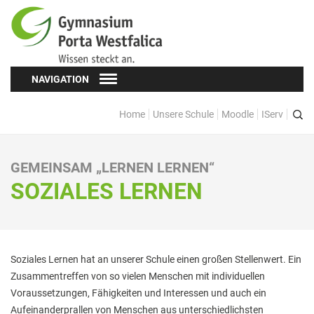
NAVIGATION
Home
Unsere Schule
Moodle
IServ
Schüler*innen
Schülervertretung (SV)
GEMEINSAM „LERNEN LERNEN“
Oberstufe
SOZIALES LERNEN
Formulare
Kopf hoch! – Beratung für Schüler*innen
Soziales Lernen hat an unserer Schule einen großen Stellenwert. Ein
Schulsozialarbeit
Zusammentreffen von so vielen Menschen mit individuellen
Eltern
Voraussetzungen, Fähigkeiten und Interessen und auch ein
Aufeinanderprallen von Menschen aus unterschiedlichsten