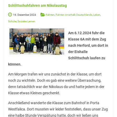
Stadtbücherei
Schlittschuhfahren am Nikolaustag
Wirtschaft
16. Dezember 2024
Fahrten
,
Fahrten innerhalb Deutschlands
,
Leben
,
Schüler
,
Soziales Lernen
Förderverein
Ziele des Fördervereins
Am 6.12.2024 fuhr die
Klasse 6A mit dem Zug
Sitzungen und Protokolle
nach Herford, um dort in
der Eishalle
Neue Fünftklässler*innen
Schlittschuh laufen zu
können.
Unsere Schule
Am Morgen trafen wir uns zunächst in der Klasse, um dort
noch zu wichteln. Doch es gab eine weitere Überraschung,
Schule digital
denn tatsächlich war der Nikolaus da und hatte jedem in der
Unterricht
Klasse etwas Kleines geschenkt.
Fächer
Anschließend wanderte die Klasse zum Bahnhof in Porta
Westfalica. Dort mussten wir leider feststellen, dass unser Zug
Unterrichtszeiten
eine halbe Stunde Verspätung hatte, doch wir ließen uns