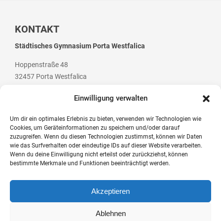
Stadtbücherei
Wirtschaft
KONTAKT
Förderverein
Städtisches Gymnasium Porta Westfalica
Ziele des Fördervereins
Hoppenstraße 48
32457 Porta Westfalica
Sitzungen und Protokolle
Einwilligung verwalten
Neue Fünftklässler*innen
Um dir ein optimales Erlebnis zu bieten, verwenden wir Technologien wie
Cookies, um Geräteinformationen zu speichern und/oder darauf
Telefon: +49 (0) 5 71 / 79 84 70
zuzugreifen. Wenn du diesen Technologien zustimmst, können wir Daten
Unsere Schule
Telefax: +49 (0) 5 71 / 7 07 94
wie das Surfverhalten oder eindeutige IDs auf dieser Website verarbeiten.
Wenn du deine Einwilligung nicht erteilst oder zurückziehst, können
Schule digital
E-Mail: post@gym-pw.de
bestimmte Merkmale und Funktionen beeinträchtigt werden.
Unterricht
Akzeptieren
Fächer
© 2026 Städtisches Gymnasium Porta Westfalica
Unterrichtszeiten
Ablehnen
Kontakt
Impressum
Datenschutzerklärung