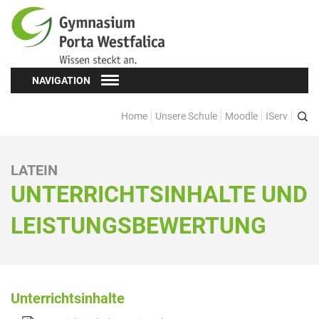
NAVIGATION
Home
Unsere Schule
Moodle
IServ
Schüler*innen
Schülervertretung (SV)
LATEIN
Oberstufe
UNTERRICHTSINHALTE UND
Formulare
LEISTUNGSBEWERTUNG
Kopf hoch! – Beratung für Schüler*innen
Schulsozialarbeit
Eltern
Unterrichtsinhalte