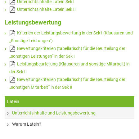
Elterninformationen
Unterrichtsinhalte Latein Sek I
Unterrichtsinhalte Latein Sek II
Mitwirkung am Schulleben
Leistungsbewertung
Schulkonferenz
Kriterien der Leistungsbewertung in der Sek I (Klausuren und
Kopf hoch! – Beratung für Eltern
„Sonstige Leistungen“)
Lehrer*innen
Bewertungskriterien (tabellarisch) für die Beurteilung der
„sonstigen Leistungen“ in der Sek I
Lehrkräfte
Leistungsbeurteilung (Klausuren und sonstige Mitarbeit) in
Sekretariat
der Sek II
Bewertungskriterien (tabellarisch) für die Beurteilung der
Formulare
„sonstigen Mitarbeit“ in der Sek II
Unterrichtszeiten
Latein
Kooperationen
Unterrichtsinhalte und Leistungsbewertung
IT & Print
Warum Latein?
Musikschule