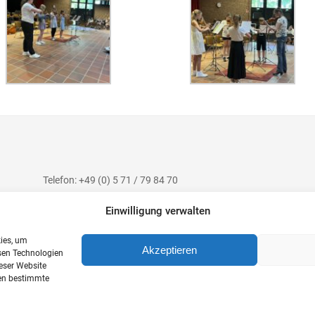
Telefon: +49 (0) 5 71 / 79 84 70
Telefax: +49 (0) 5 71 / 7 07 94
Einwilligung verwalten
E-Mail: post@gym-pw.de
kies, um
Akzeptieren
sen Technologien
eser Website
nen bestimmte
Kontakt
Impressum
Datenschutzerklärung
Barrierefreiheit