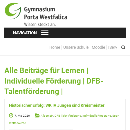
NAVIGATION
Home
Unsere Schule
Moodle
IServ
Schüler*innen
Schülervertretung (SV)
Alle Beiträge für
Lernen
|
Oberstufe
Individuelle Förderung
|
DFB-
Formulare
Talentförderung
|
Kopf hoch! – Beratung für Schüler*innen
Historischer Erfolg: WK IV Jungen sind Kreismeister!
Schulsozialarbeit
7. Mai 2026
Allgemein
,
DFB-Talentförderung
,
Individuelle Förderung
,
Sport-
Eltern
Wettbewerbe