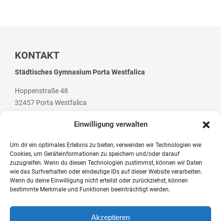
Hausaufgaben
Materiallisten
Lernstand 8
KONTAKT
Individuelle Förderung
Städtisches Gymnasium Porta Westfalica
Hausaufgabenbetreuung und Förderung am
Hoppenstraße 48
Nachmittag
32457 Porta Westfalica
Sprachen- und Leseförderung
Einwilligung verwalten
Musische Förderung
Um dir ein optimales Erlebnis zu bieten, verwenden wir Technologien wie
DFB-Talentförderung
Cookies, um Geräteinformationen zu speichern und/oder darauf
Telefon: +49 (0) 5 71 / 79 84 70
zuzugreifen. Wenn du diesen Technologien zustimmst, können wir Daten
Telefax: +49 (0) 5 71 / 7 07 94
wie das Surfverhalten oder eindeutige IDs auf dieser Website verarbeiten.
Studieren ab 15
Wenn du deine Einwilligung nicht erteilst oder zurückziehst, können
E-Mail: post@gym-pw.de
bestimmte Merkmale und Funktionen beeinträchtigt werden.
Stipendien für Schüler und Schülerinnen
Studien- und Berufsberatung
Akzeptieren