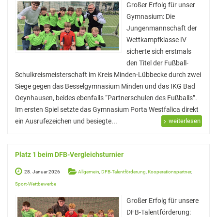
Elterninformationen
Großer Erfolg für unser
Gymnasium: Die
Mitwirkung am Schulleben
Jungenmannschaft der
Schulkonferenz
Wettkampfklasse IV
sicherte sich erstmals
Kopf hoch! – Beratung für Eltern
den Titel der Fußball-
Schulkreismeisterschaft im Kreis Minden-Lübbecke durch zwei
Lehrer*innen
Siege gegen das Besselgymnasium Minden und das IKG Bad
Lehrkräfte
Oeynhausen, beides ebenfalls “Partnerschulen des Fußballs”.
Im ersten Spiel setzte das Gymnasium Porta Westfalica direkt
Sekretariat
ein Ausrufezeichen und besiegte...
weiterlesen
Formulare
Unterrichtszeiten
Platz 1 beim DFB-Vergleichsturnier
Kooperationen
28. Januar 2026
Allgemein
,
DFB-Talentförderung
,
Kooperationspartner
,
Sport-Wettbewerbe
IT & Print
Großer Erfolg für unsere
Musikschule
DFB-Talentförderung: