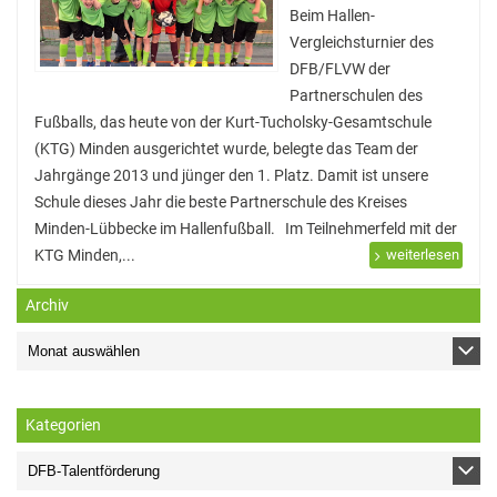
Stadtbücherei
Beim Hallen-
Vergleichsturnier des
Wirtschaft
DFB/FLVW der
Partnerschulen des
Förderverein
Fußballs, das heute von der Kurt-Tucholsky-Gesamtschule
Ziele des Fördervereins
(KTG) Minden ausgerichtet wurde, belegte das Team der
Jahrgänge 2013 und jünger den 1. Platz. Damit ist unsere
Sitzungen und Protokolle
Schule dieses Jahr die beste Partnerschule des Kreises
Neue Fünftklässler*innen
Minden-Lübbecke im Hallenfußball. Im Teilnehmerfeld mit der
KTG Minden,...
weiterlesen
Archiv
Unsere Schule
Schule digital
Unterricht
Kategorien
Fächer
Unterrichtszeiten