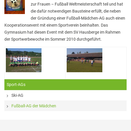
Elterninformationen
zur Frauen – Fußball Weltmeisterschaft teil und hat
die dafür notwendigen Bausteine erfüllt, die neben
Mitwirkung am Schulleben
der Gründung einer Fußball-Mädchen-AG auch einen
Schulkonferenz
Kooperationsevent mit einem Sportverein beinhalten. Das
Gymnasium hat diesen Event mit dem SV Hausberge im Rahmen
Kopf hoch! – Beratung für Eltern
der Sportwerbewoche im Sommer 2010 durchgeführt.
Lehrer*innen
Lehrkräfte
Sekretariat
Formulare
Sport-AGs
Unterrichtszeiten
Ski-AG
Kooperationen
Fußball-AG der Mädchen
IT & Print
Musikschule