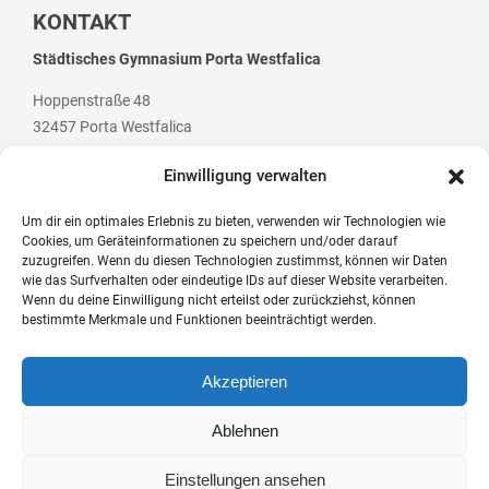
Stadtbücherei
KONTAKT
Wirtschaft
Städtisches Gymnasium Porta Westfalica
Förderverein
Hoppenstraße 48
32457 Porta Westfalica
Ziele des Fördervereins
Einwilligung verwalten
Sitzungen und Protokolle
Neue Fünftklässler*innen
Um dir ein optimales Erlebnis zu bieten, verwenden wir Technologien wie
Cookies, um Geräteinformationen zu speichern und/oder darauf
Telefon: +49 (0) 5 71 / 79 84 70
zuzugreifen. Wenn du diesen Technologien zustimmst, können wir Daten
Telefax: +49 (0) 5 71 / 7 07 94
wie das Surfverhalten oder eindeutige IDs auf dieser Website verarbeiten.
Wenn du deine Einwilligung nicht erteilst oder zurückziehst, können
Unsere Schule
E-Mail: post@gym-pw.de
bestimmte Merkmale und Funktionen beeinträchtigt werden.
Schule digital
Akzeptieren
Unterricht
© 2026 Städtisches Gymnasium Porta Westfalica
Fächer
Ablehnen
Kontakt
Impressum
Datenschutzerklärung
Barrierefreiheit
Logineo NRW
Unterrichtszeiten
Einstellungen ansehen