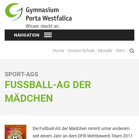
NAVIGATION
Home
Unsere Schule
Moodle
IServ
Schüler*innen
Schülervertretung (SV)
SPORT-AGS
Oberstufe
FUSSBALL-AG DER M
Formulare
ÄDCHEN
Kopf hoch! – Beratung für Schüler*innen
Schulsozialarbeit
Eltern
Die Fußball-AG der Mädchen nimmt unter anderem
seit einem Jahr an dem DFB-Wettbewerb Team 2011