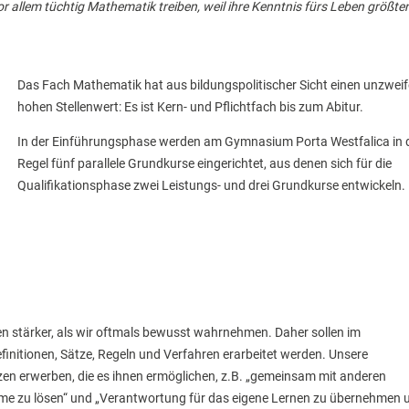
r allem tüchtig Mathematik treiben, weil ihre Kenntnis fürs Leben größte
Das Fach Mathematik hat aus bildungspolitischer Sicht einen unzweif
hohen Stellen­wert: Es ist Kern- und Pflichtfach bis zum Abitur.
In der Einführungsphase werden am Gymnasium Porta Westfalica in 
Regel fünf parallele Grundkurse eingerichtet, aus denen sich für die
Qualifikationsphase zwei Leistungs- und drei Grundkurse entwickeln.
n stärker, als wir oftmals bewusst wahrnehmen. Daher sollen im
initionen, Sätze, Regeln und Verfahren erarbeitet werden. Unsere
en erwerben, die es ihnen ermöglichen, z.B. „gemeinsam mit anderen
me zu lösen“ und „Verantwortung für das eigene Lernen zu übernehmen 