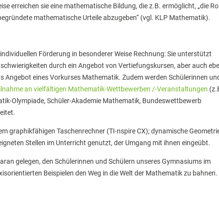
se erreichen sie eine mathematische Bildung, die z.B. ermöglicht, „die Rol
r „begründete mathematische Urteile abzugeben“ (vgl. KLP Mathematik).
individuellen Förderung in besonderer Weise Rechnung: Sie unterstützt
schwierigkeiten durch ein Angebot von Vertiefungskursen, aber auch eb
das Angebot eines Vorkurses Mathematik. Zudem werden Schülerinnen un
ilnahme an vielfältigen Mathematik-Wettbewerben /-Veranstaltungen
(z.
atik-Olympiade, Schüler-Akademie Mathematik, Bundeswettbewerb
itet.
inem graphikfähigen Taschenrechner (TI-nspire CX); dynamische Geometri
gneten Stellen im Unterricht genutzt, der Umgang mit ihnen eingeübt.
 daran gelegen, den Schülerinnen und Schülern unseres Gymnasiums im
sorientierten Beispielen den Weg in die Welt der Mathematik zu bahnen.