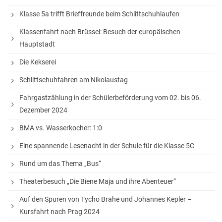
Sprachen
Klasse 5a trifft Brieffreunde beim Schlittschuhlaufen
Informatik
Klassenfahrt nach Brüssel: Besuch der europäischen
Hauptstadt
Sport
Die Kekserei
Musik
Schlittschuhfahren am Nikolaustag
Mathematik
Fahrgastzählung in der Schülerbeförderung vom 02. bis 06.
Erdkunde
Dezember 2024
BMA vs. Wasserkocher: 1:0
Veranstaltungen
Eine spannende Lesenacht in der Schule für die Klasse 5C
Bildungsabende
Rund um das Thema „Bus“
Theaterbesuch „Die Biene Maja und ihre Abenteuer“
Konzerte
Auf den Spuren von Tycho Brahe und Johannes Kepler –
Tag der offenen Tür
Kursfahrt nach Prag 2024
Schulfest