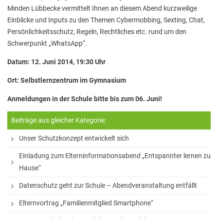
Stadtbücherei
Minden Lübbecke vermittelt Ihnen an diesem Abend kurzweilige
Einblicke und Inputs zu den Themen Cybermobbing, Sexting, Chat,
Wirtschaft
Persönlichkeitsschutz, Regeln, Rechtliches etc. rund um den
Förderverein
Schwerpunkt „WhatsApp“.
Ziele des Fördervereins
Datum: 12. Juni 2014, 19:30 Uhr
Sitzungen und Protokolle
Ort: Selbstlernzentrum im Gymnasium
Neue Fünftklässler*innen
Anmeldungen in der Schule bitte bis zum 06. Juni!
Beiträge aus gleicher Kategorie:
Unsere Schule
Unser Schutzkonzept entwickelt sich
Schule digital
Einladung zum Elterninformationsabend „Entspannter lernen zu
Hause“
Unterricht
Datenschutz geht zur Schule – Abendveranstaltung entfällt
Fächer
Elternvortrag „Familienmitglied Smartphone“
Unterrichtszeiten