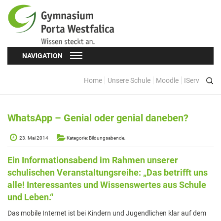
NAVIGATION
Home
Unsere Schule
Moodle
IServ
Schüler*innen
Schülervertretung (SV)
WhatsApp – Genial oder genial daneben?
Oberstufe
23. Mai 2014
Kategorie: Bildungsabende,
Formulare
Ein Informationsabend im Rahmen unserer
Kopf hoch! – Beratung für Schüler*innen
schulischen Veranstaltungsreihe: „Das betrifft uns
alle! Interessantes und Wissenswertes aus Schule
Schulsozialarbeit
und Leben.“
Eltern
Das mobile Internet ist bei Kindern und Jugendlichen klar auf dem