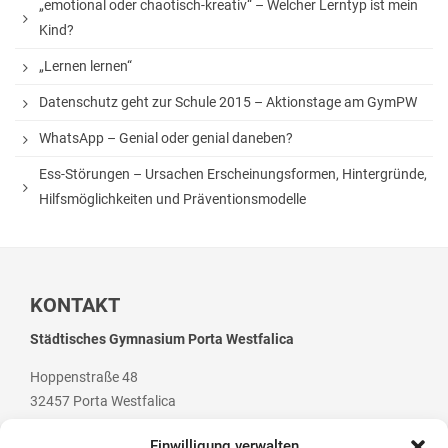
„emotional oder chaotisch-kreativ“ – Welcher Lerntyp ist mein
Hausaufgaben
Kind?
Materiallisten
„Lernen lernen“
Lernstand 8
Datenschutz geht zur Schule 2015 – Aktionstage am GymPW
Individuelle Förderung
WhatsApp – Genial oder genial daneben?
Hausaufgabenbetreuung und Förderung am
Ess-Störungen – Ursachen Erscheinungsformen, Hintergründe,
Nachmittag
Hilfsmöglichkeiten und Präventionsmodelle
Sprachen- und Leseförderung
Musische Förderung
KONTAKT
DFB-Talentförderung
Städtisches Gymnasium Porta Westfalica
Studieren ab 15
Hoppenstraße 48
Stipendien für Schüler und Schülerinnen
32457 Porta Westfalica
Studien- und Berufsberatung
Einwilligung verwalten