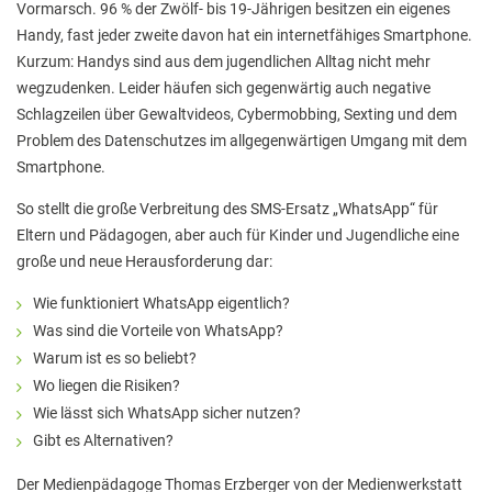
Elterninformationen
Vormarsch. 96 % der Zwölf- bis 19-Jährigen besitzen ein eigenes
Handy, fast jeder zweite davon hat ein internetfähiges Smartphone.
Mitwirkung am Schulleben
Kurzum: Handys sind aus dem jugendlichen Alltag nicht mehr
Schulkonferenz
wegzudenken. Leider häufen sich gegenwärtig auch negative
Schlagzeilen über Gewaltvideos, Cybermobbing, Sexting und dem
Kopf hoch! – Beratung für Eltern
Problem des Datenschutzes im allgegenwärtigen Umgang mit dem
Smartphone.
Lehrer*innen
So stellt die große Verbreitung des SMS-Ersatz „WhatsApp“ für
Lehrkräfte
Eltern und Pädagogen, aber auch für Kinder und Jugendliche eine
Sekretariat
große und neue Herausforderung dar:
Formulare
Wie funktioniert WhatsApp eigentlich?
Was sind die Vorteile von WhatsApp?
Unterrichtszeiten
Warum ist es so beliebt?
Kooperationen
Wo liegen die Risiken?
Wie lässt sich WhatsApp sicher nutzen?
IT & Print
Gibt es Alternativen?
Musikschule
Der Medienpädagoge Thomas Erzberger von der Medienwerkstatt