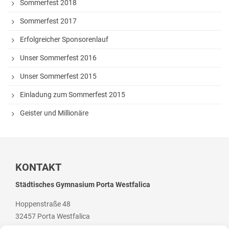
Sommerfest 2018
Hausaufgaben
Sommerfest 2017
Materiallisten
Erfolgreicher Sponsorenlauf
Lernstand 8
Unser Sommerfest 2016
Individuelle Förderung
Unser Sommerfest 2015
Hausaufgabenbetreuung und Förderung am
Einladung zum Sommerfest 2015
Nachmittag
Geister und Millionäre
Sprachen- und Leseförderung
Musische Förderung
DFB-Talentförderung
KONTAKT
Studieren ab 15
Städtisches Gymnasium Porta Westfalica
Stipendien für Schüler und Schülerinnen
Hoppenstraße 48
32457 Porta Westfalica
Studien- und Berufsberatung