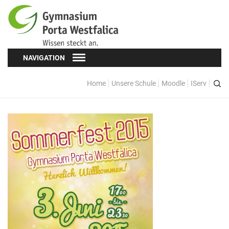
NAVIGATION
Home
Unsere Schule
Moodle
IServ
Schüler*innen
Schülervertretung (SV)
Oberstufe
Formulare
Kopf hoch! – Beratung für Schüler*innen
Schulsozialarbeit
Eltern