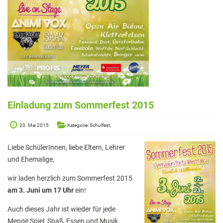
Elterninformationen
Mitwirkung am Schulleben
Schulkonferenz
Kopf hoch! – Beratung für Eltern
Lehrer*innen
Lehrkräfte
Einladung zum Sommerfest 2015
Sekretariat
20. Mai 2015
Kategorie: Schulfest,
Formulare
Liebe SchülerInnen, liebe Eltern, Lehrer
Unterrichtszeiten
und Ehemalige,
Kooperationen
wir laden herzlich zum Sommerfest 2015
am 3. Juni um 17 Uhr
ein!
IT & Print
Auch dieses Jahr ist wieder für jede
Musikschule
Menge Spiel, Spaß, Essen und Musik