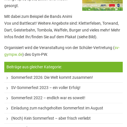
Stadtbücherei
gesorgt.
Wirtschaft
Mit dabei zum Beispiel die Bands Animi
Vox und Battlecat! Weitere Angebote sind: Kletterfelsen, Torwand,
Förderverein
Dart, Geisterbahn, Tombola, Waffeln, Burger und vieles mehr! Mehr
Ziele des Fördervereins
Infos findet Ihr/finden Sie auf dem Plakat (siehe Bild).
Sitzungen und Protokolle
Organisiert wird die Veranstaltung von der Schüler-Vertretung (
sv-
gympw.de
) des Gym-PW.
Neue Fünftklässler*innen
Beiträge aus gleicher Kategorie:
Sommerfest 2026: Die Welt kommt zusammen!
Unsere Schule
SV-Sommerfest 2023 – ein voller Erfolg!
Schule digital
Sommerfest 2022 – endlich war es soweit!
Unterricht
Einladung zum nachgeholten Sommerfest im August
Fächer
(Noch) Kein Sommerfest – aber frisch verliebt
Unterrichtszeiten