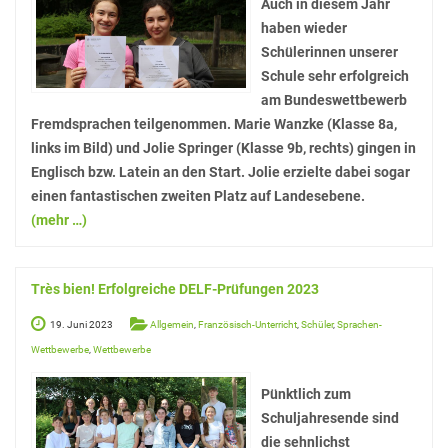
Auch in diesem Jahr
Hausaufgaben
haben wieder
Schülerinnen unserer
Materiallisten
Schule sehr erfolgreich
Lernstand 8
am Bundeswettbewerb
Fremdsprachen teilgenommen. Marie Wanzke (Klasse 8a,
Individuelle Förderung
links im Bild) und Jolie Springer (Klasse 9b, rechts) gingen in
Englisch bzw. Latein an den Start. Jolie erzielte dabei sogar
Hausaufgabenbetreuung und Förderung am
einen fantastischen zweiten Platz auf Landesebene.
Nachmittag
(mehr …)
Sprachen- und Leseförderung
Musische Förderung
Très bien! Erfolgreiche DELF-Prüfungen 2023
DFB-Talentförderung
19. Juni 2023
Allgemein
,
Französisch-Unterricht
,
Schüler
,
Sprachen-
Studieren ab 15
Wettbewerbe
,
Wettbewerbe
Stipendien für Schüler und Schülerinnen
Pünktlich zum
Schuljahresende sind
Studien- und Berufsberatung
die sehnlichst