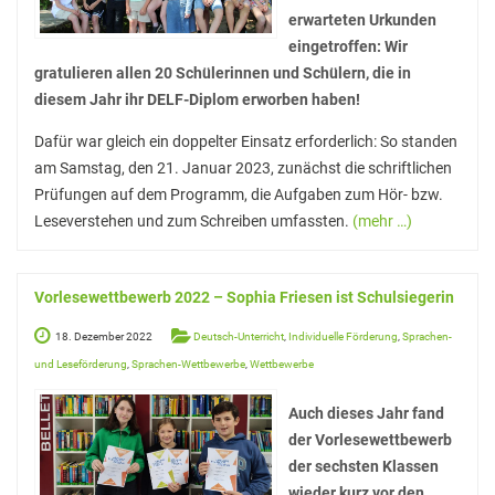
StuBo-Sprechstunde
erwarteten Urkunden
eingetroffen: Wir
Girls‘ and Boys‘ Day
gratulieren allen 20 Schülerinnen und Schülern, die in
diesem Jahr ihr DELF-Diplom erworben haben!
Betriebspraktikum
Dafür war gleich ein doppelter Einsatz erforderlich: So standen
KAoA-Praxistage Sek II
am Samstag, den 21. Januar 2023, zunächst die schriftlichen
Exkursion Universität Bielefeld
Prüfungen auf dem Programm, die Aufgaben zum Hör- bzw.
Leseverstehen und zum Schreiben umfassten.
(mehr …)
Studienorientierung NRW
Aufs Mathe-Studium vorbereiten
Vorlesewettbewerb 2022 – Sophia Friesen ist Schulsiegerin
Ausbildungs- und Studienplatzsuche
18. Dezember 2022
Deutsch-Unterricht
,
Individuelle Förderung
,
Sprachen-
Gemeinsam „Lernen lernen“
und Leseförderung
,
Sprachen-Wettbewerbe
,
Wettbewerbe
Soziales Lernen
Auch dieses Jahr fand
Methodentraining
der Vorlesewettbewerb
der sechsten Klassen
Wettbewerbe
wieder kurz vor den