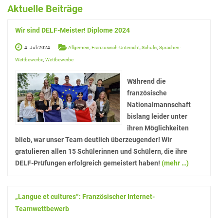
Elterninformationen
Aktuelle Beiträge
Mitwirkung am Schulleben
Wir sind DELF-Meister! Diplome 2024
Schulkonferenz
4. Juli 2024
Allgemein
,
Französisch-Unterricht
,
Schüler
,
Sprachen-
Kopf hoch! – Beratung für Eltern
Wettbewerbe
,
Wettbewerbe
Lehrer*innen
Während die
französische
Lehrkräfte
Nationalmannschaft
Sekretariat
bislang leider unter
ihren Möglichkeiten
Formulare
blieb, war unser Team deutlich überzeugender! Wir
Unterrichtszeiten
gratulieren allen 15 Schülerinnen und Schülern, die ihre
DELF-Prüfungen erfolgreich gemeistert haben!
(mehr …)
Kooperationen
IT & Print
„Langue et cultures“: Französischer Internet-
Musikschule
Teamwettbewerb