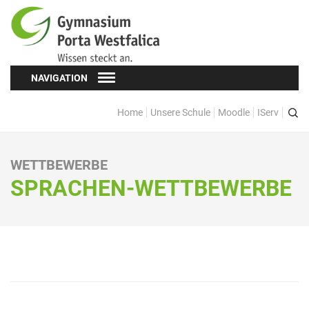
NAVIGATION
Home
Unsere Schule
Moodle
IServ
Schüler*innen
Schülervertretung (SV)
WETTBEWERBE
Oberstufe
SPRACHEN-WETTBEWERBE
Formulare
Kopf hoch! – Beratung für Schüler*innen
Schulsozialarbeit
Eltern