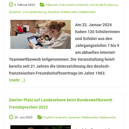
Stadtbücherei
2. Februar 2024
Allgemein
,
Französisch-Unterricht
,
Individuelle Förderung
,
Sprachen- und Leseförderung
,
Sprachen-Wettbewerbe
,
Wettbewerbe
Wirtschaft
Am 22. Januar 2024
Förderverein
haben 120 Schülerinnen
Ziele des Fördervereins
und Schüler aus den
Jahrgangsstufen 7 bis 9
Sitzungen und Protokolle
am aktuellen Internet-
Neue Fünftklässler*innen
Teamwettbewerb teilgenommen. Die Veranstaltung feiert
bereits seit 21 Jahren die Unterzeichnung des deutsch-
französischen Freundschaftsvertrags im Jahre 1963.
(mehr …)
Unsere Schule
Schule digital
Zweiter Platz auf Landesebene beim Bundeswettbewerb
Unterricht
Fremdsprachen 2023
Fächer
20. Juni 2023
Englisch-Unterricht
,
Sprachen-Wettbewerbe
,
Wettbewerbe
Unterrichtszeiten