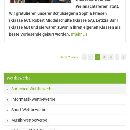
Weihnachtsferien statt.
Sprachen
Wir gratulieren unserer Schulsiegerin Sophia Friesen
Informatik
(Klasse 6C). Robert Middelschulte (Klasse 6A), Letizia Bahr
(Klasse 6B) und sie waren zuvor in ihren eigenen Klassen als
Sport
beste Vorlesende gekürt worden.
(mehr …)
Musik
Mathematik
‹
1
2
3
4
›
»
Seite 2 von 7
Erdkunde
Wettbewerbe
Veranstaltungen
Sprachen-Wettbewerbe
Bildungsabende
Informatik-Wettbewerbe
Konzerte
Sport-Wettbewerbe
Tag der offenen Tür
Musik-Wettbewerbe
Schulfest