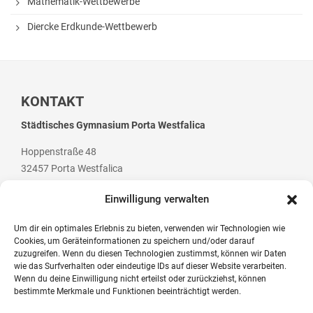
Mathematik-Wettbewerbe
White Horse Theatre
Diercke Erdkunde-Wettbewerb
Kammerchor
AGs
KONTAKT
Musik
Städtisches Gymnasium Porta Westfalica
Sport
Hoppenstraße 48
Theater
32457 Porta Westfalica
Schülerbibliothek
Einwilligung verwalten
Medienscouts
Um dir ein optimales Erlebnis zu bieten, verwenden wir Technologien wie
Umwelt
Cookies, um Geräteinformationen zu speichern und/oder darauf
Telefon: +49 (0) 5 71 / 79 84 70
zuzugreifen. Wenn du diesen Technologien zustimmst, können wir Daten
Spanisch-AG
Telefax: +49 (0) 5 71 / 7 07 94
wie das Surfverhalten oder eindeutige IDs auf dieser Website verarbeiten.
Wenn du deine Einwilligung nicht erteilst oder zurückziehst, können
E-Mail: post@gym-pw.de
Projekte
bestimmte Merkmale und Funktionen beeinträchtigt werden.