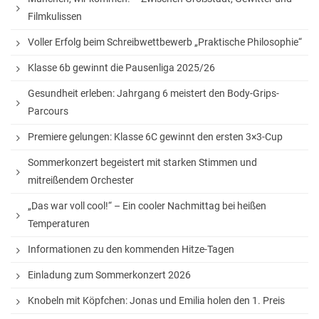
Unser Schulhof
Filmkulissen
Über Mittag
Voller Erfolg beim Schreibwettbewerb „Praktische Philosophie“
Schülerbibliothek und Selbstlernzentrum
Klasse 6b gewinnt die Pausenliga 2025/26
VHS Minden am GymPW
Gesundheit erleben: Jahrgang 6 meistert den Body-Grips-
Die Mensa
Parcours
Premiere gelungen: Klasse 6C gewinnt den ersten 3×3-Cup
Musikpraxis
Sommerkonzert begeistert mit starken Stimmen und
Fahrten
mitreißendem Orchester
Exkursionen
„Das war voll cool!“ – Ein cooler Nachmittag bei heißen
Fahrten innerhalb Deutschlands
Temperaturen
Fahrten ins englischsprachige Ausland
Informationen zu den kommenden Hitze-Tagen
Fahrten nach Frankreich
Einladung zum Sommerkonzert 2026
Fahrten nach Italien
Knobeln mit Köpfchen: Jonas und Emilia holen den 1. Preis