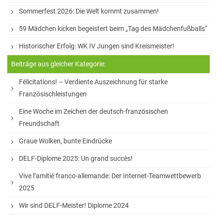
Sommerfest 2026: Die Welt kommt zusammen!
Sprachen
59 Mädchen kicken begeistert beim „Tag des Mädchenfußballs“
Informatik
Historischer Erfolg: WK IV Jungen sind Kreismeister!
Sport
Beiträge aus gleicher Kategorie:
Musik
Félicitations! – Verdiente Auszeichnung für starke
Mathematik
Französischleistungen
Erdkunde
Eine Woche im Zeichen der deutsch-französischen
Freundschaft
Graue Wolken, bunte Eindrücke
Veranstaltungen
DELF-Diplome 2025: Un grand succès!
Bildungsabende
Vive l’amitié franco-allemande: Der Internet-Teamwettbewerb
Konzerte
2025
Tag der offenen Tür
Wir sind DELF-Meister! Diplome 2024
Schulfest