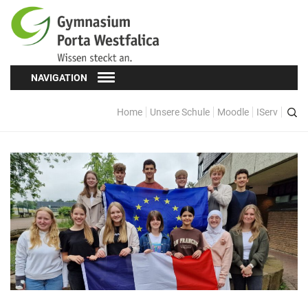
NAVIGATION
Home
Unsere Schule
Moodle
IServ
Schüler*innen
Schülervertretung (SV)
Oberstufe
Formulare
Kopf hoch! – Beratung für Schüler*innen
Schulsozialarbeit
Eltern