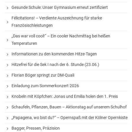
StuBo-Sprechstunde
Gesunde Schule: Unser Gymnasium erneut zertifiziert
Girls‘ and Boys‘ Day
Félicitations! – Verdiente Auszeichnung für starke
Französischleistungen
Betriebspraktikum
„Das war voll cool!“ – Ein cooler Nachmittag bei heißen
KAoA-Praxistage Sek II
Temperaturen
Exkursion Universität Bielefeld
Informationen zu den kommenden Hitze-Tagen
Studienorientierung NRW
Hitzefrei für die Sek I nach der 6. Stunde (23.06.)
Aufs Mathe-Studium vorbereiten
Florian Böger springt zur DM-Quali
Ausbildungs- und Studienplatzsuche
Einladung zum Sommerkonzert 2026
Gemeinsam „Lernen lernen“
Knobeln mit Köpfchen: Jonas und Emilia holen den 1. Preis
Soziales Lernen
Schaufeln, Pflanzen, Bauen – Aktionstag auf unserem Schulhof
Methodentraining
„Papagena, wo bist du?“ – Opernspaß mit der Kölner Opernkiste
Wettbewerbe
Bagger, Pressen, Präzision