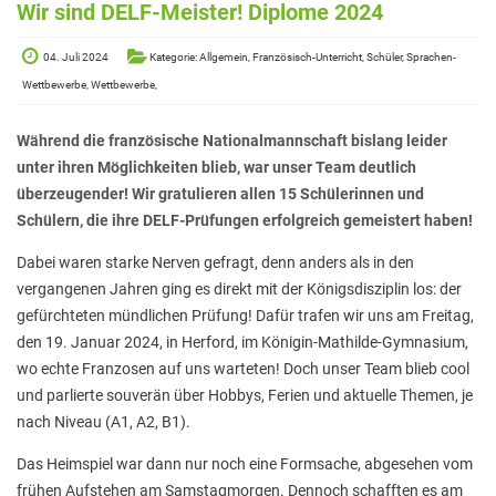
Elterninformationen
Wir sind DELF-Meister! Diplome 2024
Mitwirkung am Schulleben
04. Juli 2024
Kategorie: Allgemein, Französisch-Unterricht, Schüler, Sprachen-
Schulkonferenz
Wettbewerbe, Wettbewerbe,
Kopf hoch! – Beratung für Eltern
Während die französische Nationalmannschaft bislang leider
unter ihren Möglichkeiten blieb, war unser Team deutlich
Lehrer*innen
überzeugender! Wir gratulieren allen 15 Schülerinnen und
Lehrkräfte
Schülern, die ihre DELF-Prüfungen erfolgreich gemeistert haben!
Sekretariat
Dabei waren starke Nerven gefragt, denn anders als in den
vergangenen Jahren ging es direkt mit der Königsdisziplin los: der
Formulare
gefürchteten mündlichen Prüfung! Dafür trafen wir uns am Freitag,
Unterrichtszeiten
den 19. Januar 2024, in Herford, im Königin-Mathilde-Gymnasium,
wo echte Franzosen auf uns warteten! Doch unser Team blieb cool
Kooperationen
und parlierte souverän über Hobbys, Ferien und aktuelle Themen, je
nach Niveau (A1, A2, B1).
IT & Print
Das Heimspiel war dann nur noch eine Formsache, abgesehen vom
Musikschule
frühen Aufstehen am Samstagmorgen. Dennoch schafften es am