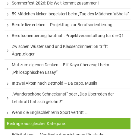
Sommerfest 2026: Die Welt kommt zusammen!
Fahrten nach Polen
59 Mädchen kicken begeistert beim „Tag des Mädchenfußballs“
Fahrten nach Israel
Berufe live erleben – Projekttag zur Berufsorientierung
Auslandsaufenthalte
Berufsorientierung hautnah: Projektveranstaltung für die Q1
Ski-Freizeit
Zwischen Wüstensand und Klassenzimmer: 6B trifft
Ägyptologen
Mut zum eigenen Denken – Elif Kaya überzeugt beim
„Philosophischen Essay“
In zwei Akten nach Detmold – Da capo, Musik!
„Wunderschöne Schneekunst“ oder „Das Überreden der
Lehrkraft hat sich gelohnt!“
Wenn die Englischlehrerin Sport vertritt …
Beiträge aus gleicher Kategorie:
Félicitations! – Verdiente Auszeichnung für starke