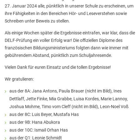
Stadtbücherei
27. Januar 2024 alle, pünktlich in unserer Schule zu erscheinen, um
ihre Fähigkeiten in den Bereichen Hör- und Leseverstehen sowie
Wirtschaft
Schreiben unter Beweis zu stellen.
Förderverein
Als einige Wochen später die Ergebnisse eintrafen, war klar, dass die
Ziele des Fördervereins
DELF-Prüfung ein voller Erfolg war! Die offiziellen Diplome des
französischen Bildungsministeriums folgten dann wie immer mit
Sitzungen und Protokolle
gebührendem Abstand, pünktlich zum Schuljahresende.
Neue Fünftklässler*innen
Vielen Dank für euren Einsatz und die tollen Ergebnisse!
Wir gratulieren:
Unsere Schule
aus der 8A: Jana Antons, Paula Brauer (nicht im Bild), Ines
Dettlaff, Jette Finke, Mia Grabbe, Luisa Kordes, Marie Lannoy,
Schule digital
Joshua Mohme, Timo vom Cleff (nicht im Bild), Leon-Noel Voß
Unterricht
aus der 8C: Luis Beyer, Mustafa Has
aus der 9B: Hana Abukora
Fächer
aus der 10C: Ismail Orhan Has
Unterrichtszeiten
aus der Q1: Leonie Schmidt