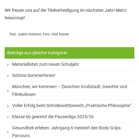
Hausaufgaben
Wir freuen uns auf die Titelverteidigung im nächsten Jahr! Merci
beaucoup!
Materiallisten
Lernstand 8
Text: Judith Holstein, Foto: Olaf Küster
Individuelle Förderung
Beiträge aus gleicher Kategorie:
Hausaufgabenbetreuung und Förderung am
Nachmittag
Materiallisten zum neuen Schuljahr
Sprachen- und Leseförderung
Schöne Sommerferien!
Musische Förderung
München, wir kommen! – Zwischen Großstadt, Gewitter und
Filmkulissen
DFB-Talentförderung
Voller Erfolg beim Schreibwettbewerb „Praktische Philosophie“
Studieren ab 15
Klasse 6b gewinnt die Pausenliga 2025/26
Stipendien für Schüler und Schülerinnen
Gesundheit erleben: Jahrgang 6 meistert den Body-Grips-
Studien- und Berufsberatung
Parcours