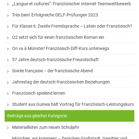
„Langue et cultures“: Französischer Internet-Teamwettbewerb
White Horse Theatre
Très bien! Erfolgreiche DELF-Prüfungen 2023
Kammerchor
Für Klasse 6: Zweite Fremdsprache – Latein oder Französisch?
AGs
Q2 setzt sich für einen französischen Roman ein
Musik
On va à Münster! Französisch-Diff-Kurs unterwegs
Sport
57 Jahre deutsch-französische Freundschaft
Theater
Soirée française – der französische Abend
Schülerbibliothek
Jahrestag der deutsch-französischen Beziehungen
Medienscouts
Französisch spielend lernen
Student aus Guinea hält Vortrag für Französisch-Leistungskurs
Umwelt
Beiträge aus gleicher Kategorie:
Spanisch-AG
Materiallisten zum neuen Schuljahr
Projekte
München, wir kommen! – Zwischen Großstadt, Gewitter und