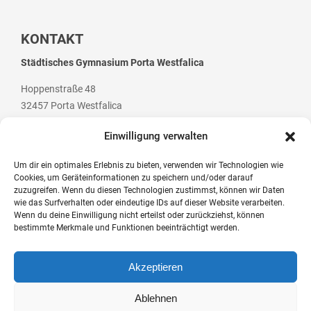
KONTAKT
Städtisches Gymnasium Porta Westfalica
Hoppenstraße 48
32457 Porta Westfalica
Einwilligung verwalten
Um dir ein optimales Erlebnis zu bieten, verwenden wir Technologien wie
Cookies, um Geräteinformationen zu speichern und/oder darauf
Telefon: +49 (0) 5 71 / 79 84 70
zuzugreifen. Wenn du diesen Technologien zustimmst, können wir Daten
Telefax: +49 (0) 5 71 / 7 07 94
wie das Surfverhalten oder eindeutige IDs auf dieser Website verarbeiten.
Wenn du deine Einwilligung nicht erteilst oder zurückziehst, können
E-Mail: post@gym-pw.de
bestimmte Merkmale und Funktionen beeinträchtigt werden.
Akzeptieren
© 2026 Städtisches Gymnasium Porta Westfalica
Ablehnen
Kontakt
Impressum
Datenschutzerklärung