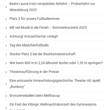
Stadtbücherei
Beste Laune trotz verspäteter Abfahrt – Probenfahrt zur
Wewelsburg 2025
Wirtschaft
Platz 2 für unsere Fußballerinnen
Förderverein
Mit viel Musik in die Ferien – Sommerkonzerte 2025
Ziele des Fördervereins
Achtung! Konzerttermin verlegt!
Sitzungen und Protokolle
Tag des Mädchenfußballs
Neue Fünftklässler*innen
Starker Platz 3 bei der Bezirksmeisterschaft
Wer kann 800 m in 2,26 Minuten laufen oder 1,55 m springen?
Unsere Schule
Theateraufführung in der Presse
Schule digital
Eine amüsante Verwechslungsgeschichte: Theater-AG spielt
„Bunbury“
Unterricht
Bronzemedaillen beim Melittacup
Fächer
Ein Fest der Klänge: Weihnachtskonzert des Gymnasiums
Unterrichtszeiten