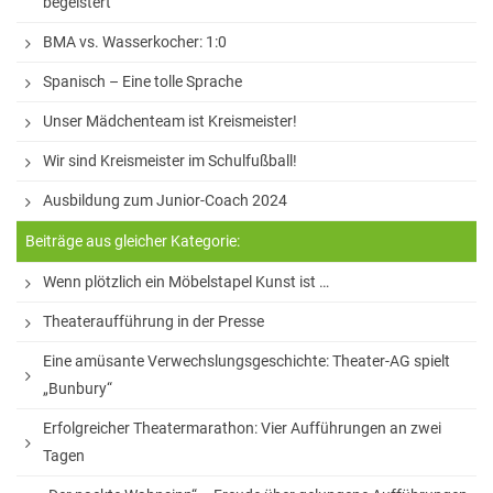
begeistert
Hausaufgaben
BMA vs. Wasserkocher: 1:0
Materiallisten
Spanisch – Eine tolle Sprache
Lernstand 8
Unser Mädchenteam ist Kreismeister!
Individuelle Förderung
Wir sind Kreismeister im Schulfußball!
Hausaufgabenbetreuung und Förderung am
Ausbildung zum Junior-Coach 2024
Nachmittag
Beiträge aus gleicher Kategorie:
Sprachen- und Leseförderung
Wenn plötzlich ein Möbelstapel Kunst ist …
Musische Förderung
Theateraufführung in der Presse
DFB-Talentförderung
Eine amüsante Verwechslungsgeschichte: Theater-AG spielt
Studieren ab 15
„Bunbury“
Stipendien für Schüler und Schülerinnen
Erfolgreicher Theatermarathon: Vier Aufführungen an zwei
Tagen
Studien- und Berufsberatung