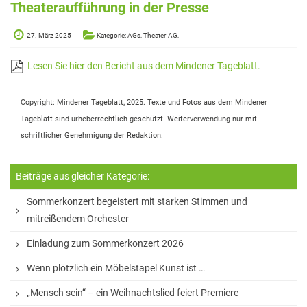
Elterninformationen
Theateraufführung in der Presse
Mitwirkung am Schulleben
27. März 2025
Kategorie: AGs, Theater-AG,
Schulkonferenz
Lesen Sie hier den Bericht aus dem Mindener Tageblatt.
Kopf hoch! – Beratung für Eltern
Copyright: Mindener Tageblatt, 2025. Texte und Fotos aus dem Mindener
Lehrer*innen
Tageblatt sind urheberrechtlich geschützt. Weiterverwendung nur mit
Lehrkräfte
schriftlicher Genehmigung der Redaktion.
Sekretariat
Beiträge aus gleicher Kategorie:
Formulare
Sommerkonzert begeistert mit starken Stimmen und
Unterrichtszeiten
mitreißendem Orchester
Kooperationen
Einladung zum Sommerkonzert 2026
IT & Print
Wenn plötzlich ein Möbelstapel Kunst ist …
Musikschule
„Mensch sein“ – ein Weihnachtslied feiert Premiere