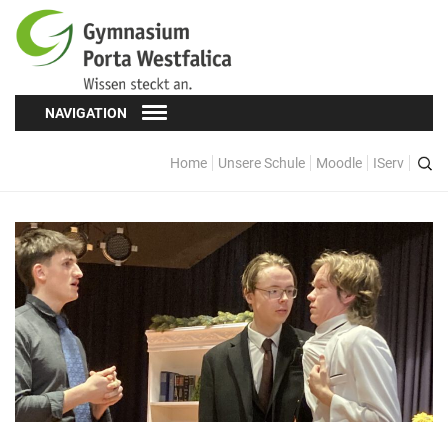
NAVIGATION
Home
Unsere Schule
Moodle
IServ
Schüler*innen
Schülervertretung (SV)
Oberstufe
Formulare
Kopf hoch! – Beratung für Schüler*innen
Schulsozialarbeit
Eltern