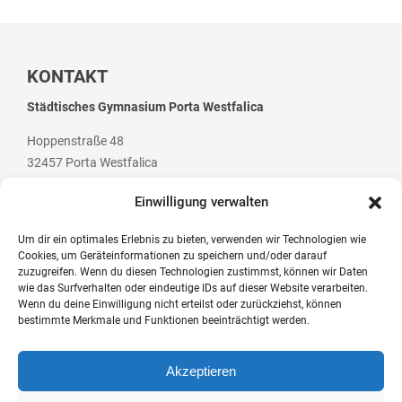
Sprachen
Informatik
KONTAKT
Sport
Städtisches Gymnasium Porta Westfalica
Musik
Hoppenstraße 48
Mathematik
32457 Porta Westfalica
Erdkunde
Einwilligung verwalten
Um dir ein optimales Erlebnis zu bieten, verwenden wir Technologien wie
Cookies, um Geräteinformationen zu speichern und/oder darauf
Veranstaltungen
Telefon: +49 (0) 5 71 / 79 84 70
zuzugreifen. Wenn du diesen Technologien zustimmst, können wir Daten
Telefax: +49 (0) 5 71 / 7 07 94
wie das Surfverhalten oder eindeutige IDs auf dieser Website verarbeiten.
Bildungsabende
Wenn du deine Einwilligung nicht erteilst oder zurückziehst, können
E-Mail: post@gym-pw.de
bestimmte Merkmale und Funktionen beeinträchtigt werden.
Konzerte
Tag der offenen Tür
Akzeptieren
© 2026 Städtisches Gymnasium Porta Westfalica
Schulfest