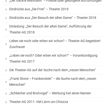
„Der nackte Wahnsinn“ – Freude über gelungene Aufführungen
StuBo-Sprechstunde
Eindrücke aus „Die Frist“ – Theater 2019
Girls‘ and Boys‘ Day
Eindrücke aus „Der Besuch der alten Dame“ – Theater 2018
Betriebspraktikum
Einladung: „Der Besuch der alten Dame“, Aufführung der
KAoA-Praxistage Sek II
Theater-AG 2018
Exkursion Universität Bielefeld
Leben sie noch oder erben wir schon? – Theater-AG begeistert
Zuschauer
Studienorientierung NRW
„Leben sie noch? Oder erben wir schon?“ – Vorankündigung
Aufs Mathe-Studium vorbereiten
Theater-AG 2017
Ausbildungs- und Studienplatzsuche
Die Theater-AG auf der Suche nach dem „neuen Menschen“
Gemeinsam „Lernen lernen“
„Frank Stone – Frankenstein“ – die Suche nach dem „neuen
Menschen“
Soziales Lernen
„Schleicher und Bratvogel“ – Werbung hat einen Namen
Methodentraining
Theater-AG 2011: Viel Lärm um Chiozza
Wettbewerbe