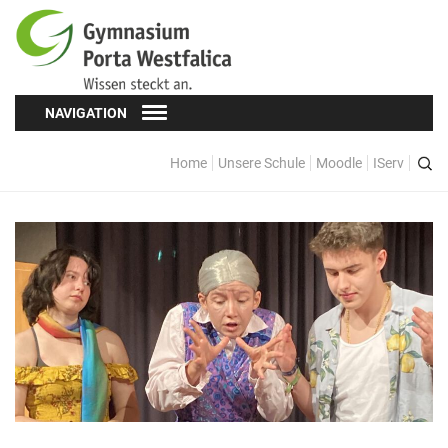
NAVIGATION
Home
Unsere Schule
Moodle
IServ
Schüler*innen
Schülervertretung (SV)
Oberstufe
Formulare
Kopf hoch! – Beratung für Schüler*innen
Schulsozialarbeit
Eltern