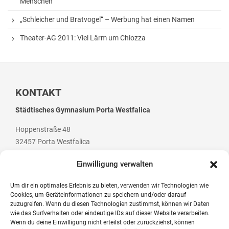
Menschen“
Sprachen
„Schleicher und Bratvogel“ – Werbung hat einen Namen
Informatik
Theater-AG 2011: Viel Lärm um Chiozza
Sport
Musik
Mathematik
KONTAKT
Erdkunde
Städtisches Gymnasium Porta Westfalica
Hoppenstraße 48
32457 Porta Westfalica
Veranstaltungen
Einwilligung verwalten
Bildungsabende
Um dir ein optimales Erlebnis zu bieten, verwenden wir Technologien wie
Konzerte
Cookies, um Geräteinformationen zu speichern und/oder darauf
Telefon: +49 (0) 5 71 / 79 84 70
zuzugreifen. Wenn du diesen Technologien zustimmst, können wir Daten
Tag der offenen Tür
Telefax: +49 (0) 5 71 / 7 07 94
wie das Surfverhalten oder eindeutige IDs auf dieser Website verarbeiten.
Wenn du deine Einwilligung nicht erteilst oder zurückziehst, können
E-Mail: post@gym-pw.de
Schulfest