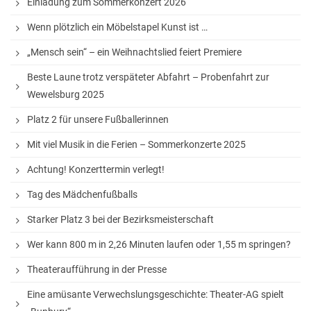
Einladung zum Sommerkonzert 2026
Stadtbücherei
Wenn plötzlich ein Möbelstapel Kunst ist …
Wirtschaft
„Mensch sein“ – ein Weihnachtslied feiert Premiere
Förderverein
Beste Laune trotz verspäteter Abfahrt – Probenfahrt zur
Ziele des Fördervereins
Wewelsburg 2025
Sitzungen und Protokolle
Platz 2 für unsere Fußballerinnen
Neue Fünftklässler*innen
Mit viel Musik in die Ferien – Sommerkonzerte 2025
Achtung! Konzerttermin verlegt!
Unsere Schule
Tag des Mädchenfußballs
Starker Platz 3 bei der Bezirksmeisterschaft
Schule digital
Wer kann 800 m in 2,26 Minuten laufen oder 1,55 m springen?
Unterricht
Theateraufführung in der Presse
Fächer
Eine amüsante Verwechslungsgeschichte: Theater-AG spielt
Unterrichtszeiten