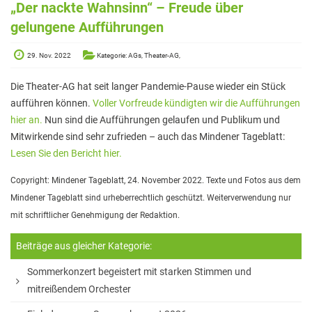
Elterninformationen
„Der nackte Wahnsinn“ – Freude über
gelungene Aufführungen
Mitwirkung am Schulleben
Schulkonferenz
29. Nov. 2022
Kategorie: AGs, Theater-AG,
Kopf hoch! – Beratung für Eltern
Die Theater-AG hat seit langer Pandemie-Pause wieder ein Stück
aufführen können.
Voller Vorfreude kündigten wir die Aufführungen
Lehrer*innen
hier an.
Nun sind die Aufführungen gelaufen und Publikum und
Lehrkräfte
Mitwirkende sind sehr zufrieden – auch das Mindener Tageblatt:
Lesen Sie den Bericht hier.
Sekretariat
Copyright: Mindener Tageblatt, 24. November 2022. Texte und Fotos aus dem
Formulare
Mindener Tageblatt sind urheberrechtlich geschützt. Weiterverwendung nur
Unterrichtszeiten
mit schriftlicher Genehmigung der Redaktion.
Kooperationen
Beiträge aus gleicher Kategorie:
IT & Print
Sommerkonzert begeistert mit starken Stimmen und
mitreißendem Orchester
Musikschule