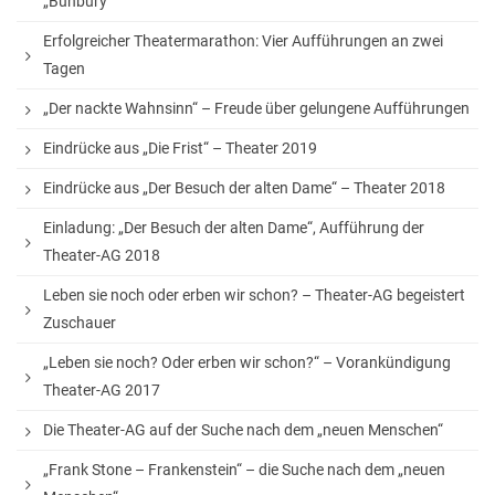
„Bunbury“
StuBo-Sprechstunde
Erfolgreicher Theatermarathon: Vier Aufführungen an zwei
Girls‘ and Boys‘ Day
Tagen
Betriebspraktikum
„Der nackte Wahnsinn“ – Freude über gelungene Aufführungen
KAoA-Praxistage Sek II
Eindrücke aus „Die Frist“ – Theater 2019
Exkursion Universität Bielefeld
Eindrücke aus „Der Besuch der alten Dame“ – Theater 2018
Studienorientierung NRW
Einladung: „Der Besuch der alten Dame“, Aufführung der
Theater-AG 2018
Aufs Mathe-Studium vorbereiten
Leben sie noch oder erben wir schon? – Theater-AG begeistert
Ausbildungs- und Studienplatzsuche
Zuschauer
Gemeinsam „Lernen lernen“
„Leben sie noch? Oder erben wir schon?“ – Vorankündigung
Theater-AG 2017
Soziales Lernen
Die Theater-AG auf der Suche nach dem „neuen Menschen“
Methodentraining
„Frank Stone – Frankenstein“ – die Suche nach dem „neuen
Wettbewerbe