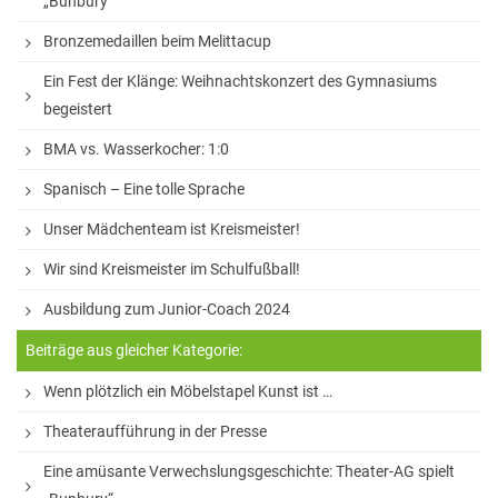
„Bunbury“
Hausaufgaben
Bronzemedaillen beim Melittacup
Materiallisten
Ein Fest der Klänge: Weihnachtskonzert des Gymnasiums
Lernstand 8
begeistert
BMA vs. Wasserkocher: 1:0
Individuelle Förderung
Spanisch – Eine tolle Sprache
Hausaufgabenbetreuung und Förderung am
Nachmittag
Unser Mädchenteam ist Kreismeister!
Sprachen- und Leseförderung
Wir sind Kreismeister im Schulfußball!
Musische Förderung
Ausbildung zum Junior-Coach 2024
DFB-Talentförderung
Beiträge aus gleicher Kategorie:
Studieren ab 15
Wenn plötzlich ein Möbelstapel Kunst ist …
Stipendien für Schüler und Schülerinnen
Theateraufführung in der Presse
Eine amüsante Verwechslungsgeschichte: Theater-AG spielt
Studien- und Berufsberatung