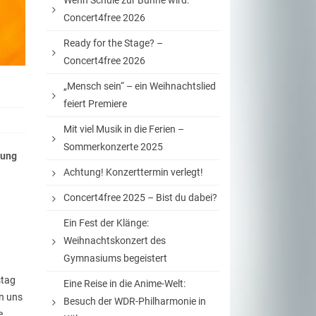
Wenn Schule zur Bühne wird:
Concert4free 2026
Ready for the Stage? –
Concert4free 2026
„Mensch sein“ – ein Weihnachtslied
feiert Premiere
Mit viel Musik in die Ferien –
Sommerkonzerte 2025
rung
Achtung! Konzerttermin verlegt!
Concert4free 2025 – Bist du dabei?
Ein Fest der Klänge:
Weihnachtskonzert des
Gymnasiums begeistert
stag
Eine Reise in die Anime-Welt:
en uns
Besuch der WDR-Philharmonie in
e