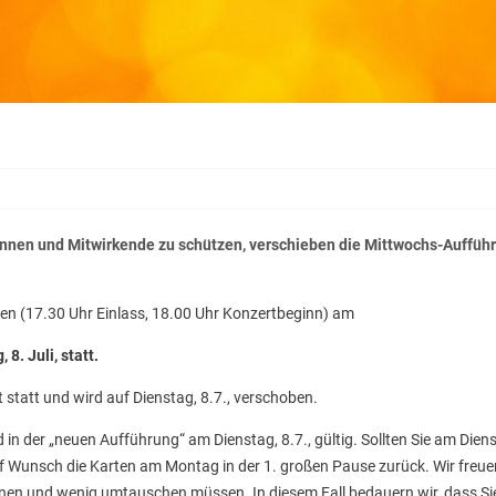
*innen und Mitwirkende zu schützen, verschieben die Mittwochs-Auffüh
en (17.30 Uhr Einlass, 18.00 Uhr Konzertbeginn) am
8. Juli, statt.
t statt und wird auf Dienstag, 8.7., verschoben.
d in der „neuen Aufführung“ am Dienstag, 8.7., gültig. Sollten Sie am Dien
uf Wunsch die Karten am Montag in der 1. großen Pause zurück. Wir freu
nen und wenig umtauschen müssen. In diesem Fall bedauern wir, dass Si