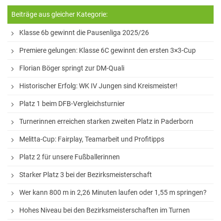
Sprachen
Beiträge aus gleicher Kategorie:
Informatik
Klasse 6b gewinnt die Pausenliga 2025/26
Sport
Premiere gelungen: Klasse 6C gewinnt den ersten 3×3-Cup
Musik
Florian Böger springt zur DM-Quali
Historischer Erfolg: WK IV Jungen sind Kreismeister!
Mathematik
Platz 1 beim DFB-Vergleichsturnier
Erdkunde
Turnerinnen erreichen starken zweiten Platz in Paderborn
Melitta-Cup: Fairplay, Teamarbeit und Profitipps
Veranstaltungen
Platz 2 für unsere Fußballerinnen
Bildungsabende
Starker Platz 3 bei der Bezirksmeisterschaft
Konzerte
Wer kann 800 m in 2,26 Minuten laufen oder 1,55 m springen?
Tag der offenen Tür
Hohes Niveau bei den Bezirksmeisterschaften im Turnen
Schulfest