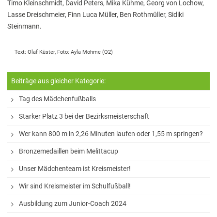
Timo Kleinschmidt, David Peters, Mika Kühme, Georg von Lochow,
Hausaufgaben
Lasse Dreischmeier, Finn Luca Müller, Ben Rothmüller, Sidiki
Steinmann.
Materiallisten
Lernstand 8
Text: Olaf Küster, Foto: Ayla Mohme (Q2)
Individuelle Förderung
Beiträge aus gleicher Kategorie:
Hausaufgabenbetreuung und Förderung am
Nachmittag
Tag des Mädchenfußballs
Sprachen- und Leseförderung
Starker Platz 3 bei der Bezirksmeisterschaft
Musische Förderung
Wer kann 800 m in 2,26 Minuten laufen oder 1,55 m springen?
DFB-Talentförderung
Bronzemedaillen beim Melittacup
Unser Mädchenteam ist Kreismeister!
Studieren ab 15
Wir sind Kreismeister im Schulfußball!
Stipendien für Schüler und Schülerinnen
Ausbildung zum Junior-Coach 2024
Studien- und Berufsberatung