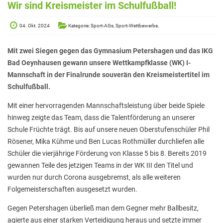
Elterninformationen
Wir sind Kreismeister im Schulfußball!
Mitwirkung am Schulleben
04. Okt. 2024
Kategorie: Sport-AGs, Sport-Wettbewerbe,
Schulkonferenz
Mit zwei Siegen gegen das Gymnasium Petershagen und das IKG
Kopf hoch! – Beratung für Eltern
Bad Oeynhausen gewann unsere Wettkampfklasse (WK) I-
Mannschaft in der Finalrunde souverän den Kreismeistertitel im
Lehrer*innen
Schulfußball.
Lehrkräfte
Mit einer hervorragenden Mannschaftsleistung über beide Spiele
Sekretariat
hinweg zeigte das Team, dass die Talentförderung an unserer
Schule Früchte trägt. Bis auf unsere neuen Oberstufenschüler Phil
Formulare
Rösener, Mika Kühme und Ben Lucas Rothmüller durchliefen alle
Unterrichtszeiten
Schüler die vierjährige Förderung von Klasse 5 bis 8. Bereits 2019
gewannen Teile des jetzigen Teams in der WK III den Titel und
Kooperationen
wurden nur durch Corona ausgebremst, als alle weiteren
Folgemeisterschaften ausgesetzt wurden.
IT & Print
Gegen Petershagen überließ man dem Gegner mehr Ballbesitz,
Musikschule
agierte aus einer starken Verteidigung heraus und setzte immer