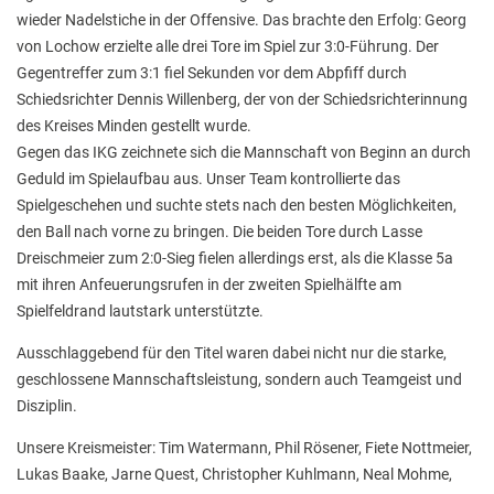
Stadtbücherei
wieder Nadelstiche in der Offensive. Das brachte den Erfolg: Georg
von Lochow erzielte alle drei Tore im Spiel zur 3:0-Führung. Der
Wirtschaft
Gegentreffer zum 3:1 fiel Sekunden vor dem Abpfiff durch
Förderverein
Schiedsrichter Dennis Willenberg, der von der Schiedsrichterinnung
des Kreises Minden gestellt wurde.
Ziele des Fördervereins
Gegen das IKG zeichnete sich die Mannschaft von Beginn an durch
Geduld im Spielaufbau aus. Unser Team kontrollierte das
Sitzungen und Protokolle
Spielgeschehen und suchte stets nach den besten Möglichkeiten,
Neue Fünftklässler*innen
den Ball nach vorne zu bringen. Die beiden Tore durch Lasse
Dreischmeier zum 2:0-Sieg fielen allerdings erst, als die Klasse 5a
mit ihren Anfeuerungsrufen in der zweiten Spielhälfte am
Unsere Schule
Spielfeldrand lautstark unterstützte.
Schule digital
Ausschlaggebend für den Titel waren dabei nicht nur die starke,
geschlossene Mannschaftsleistung, sondern auch Teamgeist und
Unterricht
Disziplin.
Fächer
Unsere Kreismeister: Tim Watermann, Phil Rösener, Fiete Nottmeier,
Lukas Baake, Jarne Quest, Christopher Kuhlmann, Neal Mohme,
Unterrichtszeiten