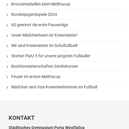
Bronzemedaillen beim Melittacup
White Horse Theatre
Bundesjugendspiele 2024
Kammerchor
6D gewinnt die erste Pausenliga
AGs
Unser Mädchenteam ist Kreismeister!
Musik
Wir sind Kreismeister im Schulfußball!
Sport
Starker Platz 5 für unsere jüngsten Fußballer
Theater
Bezirksmeisterschaften Geräteturnen
Schülerbibliothek
Finale! Im ersten Melittacup
Medienscouts
Mädchen sind Vize-Kreismeisterinnen im Fußball
Umwelt
Spanisch-AG
KONTAKT
Projekte
Städtisches Gymnasium Porta Westfalica