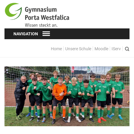
NAVIGATION
Home
Unsere Schule
Moodle
IServ
Schüler*innen
Schülervertretung (SV)
Oberstufe
Formulare
Kopf hoch! – Beratung für Schüler*innen
Schulsozialarbeit
Eltern