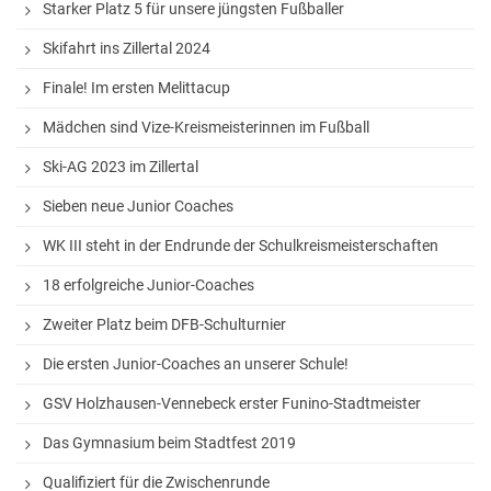
Starker Platz 5 für unsere jüngsten Fußballer
StuBo-Sprechstunde
Skifahrt ins Zillertal 2024
Girls‘ and Boys‘ Day
Finale! Im ersten Melittacup
Betriebspraktikum
Mädchen sind Vize-Kreismeisterinnen im Fußball
KAoA-Praxistage Sek II
Ski-AG 2023 im Zillertal
Exkursion Universität Bielefeld
Sieben neue Junior Coaches
Studienorientierung NRW
WK III steht in der Endrunde der Schulkreismeisterschaften
Aufs Mathe-Studium vorbereiten
18 erfolgreiche Junior-Coaches
Ausbildungs- und Studienplatzsuche
Zweiter Platz beim DFB-Schulturnier
Gemeinsam „Lernen lernen“
Die ersten Junior-Coaches an unserer Schule!
Soziales Lernen
GSV Holzhausen-Vennebeck erster Funino-Stadtmeister
Methodentraining
Das Gymnasium beim Stadtfest 2019
Wettbewerbe
Qualifiziert für die Zwischenrunde