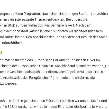
erpen auf dem Programm. Nach einer einstündigen Busfahrt erreichten 
nen viele interessante Themen entdeckten. Besonders die
 einen Blick auf den Hafen bot, war bemerkenswert. Nach dem
n der Innenstadt. Anschließend erkundeten wir die Stadt mit einem
nd Rätsel lösten. Den Abschluss des Tages bildete der Besuch des Saint-
hindurchführte.
ts
Tag. Wir besuchten das Europäische Parlament und hielten zuvor im
schichte der Europäischen Union ein. Anschließend besuchten wir das „H
er die Geschichte als auch über die sozialen Aspekte Europas lernten.
 die Arbeitsweise des Europäischen Parlaments und erfuhren, wie
tzt werden.
ch dem letzten gemeinsamen Frühstück packten wir unsere Koffer und
:39 Uhr erreichten wir, voller neuer Eindrücke, die Sporthalle, wo uns