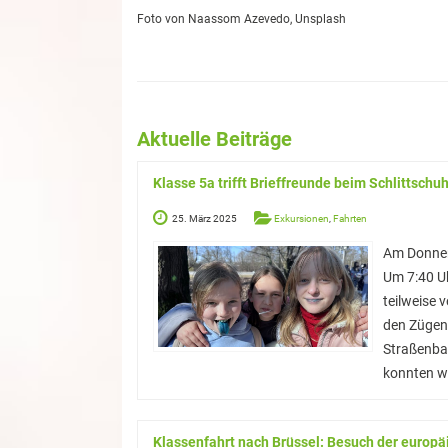
Foto von Naassom Azevedo, Unsplash
Aktuelle Beiträge
Klasse 5a trifft Brieffreunde beim Schlittschu
25. März 2025
Exkursionen
,
Fahrten
Am Donners
Um 7:40 Uh
teilweise 
den Zügen 
Straßenbah
konnten wi
Klassenfahrt nach Brüssel: Besuch der europ