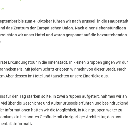
nds
eptember bis zum 4. Oktober fuhren wir nach Brüssel, in die Hauptstad
und das Zentrum der Europäischen Union. Nach einer siebenstündigen
erreichten wir unser Hotel und waren gespannt auf die bevorstehenden
n.
te Erkundungstour in die Innenstadt. In kleinen Gruppen gingen wir du
anneken Pis. Mit jedem Schritt erlebten wir mehr von dieser Stadt. Nach
inem Abendessen im Hotel und tauschten unsere Eindrücke aus.
s für den Tag stärken sollte. In zwei Gruppen aufgeteilt, nahmen wir an
 viel über die Geschichte und Kultur Brüssels erfuhren und beeindrucken
 Informationen hatten wir die Möglichkeit, in Kleingruppen weiter zu
mium, ein bekanntes Gebäude mit einzigartiger Architektur, das uns
nfalls informativ.