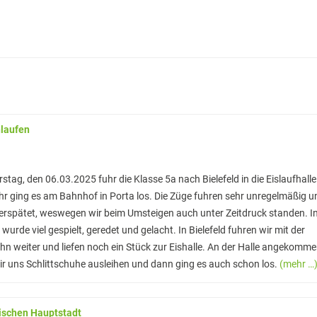
hlaufen
tag, den 06.03.2025 fuhr die Klasse 5a nach Bielefeld in die Eislaufhalle
r ging es am Bahnhof in Porta los. Die Züge fuhren sehr unregelmäßig u
verspätet, weswegen wir beim Umsteigen auch unter Zeitdruck standen. I
wurde viel gespielt, geredet und gelacht. In Bielefeld fuhren wir mit der
n weiter und liefen noch ein Stück zur Eishalle. An der Halle angekomme
r uns Schlittschuhe ausleihen und dann ging es auch schon los.
(mehr …
äischen Hauptstadt