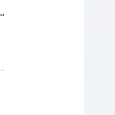
wir
aus