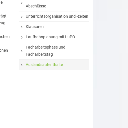
ne
Abschlüsse
rägt
Unterrichtsorganisation und -zeiten
zug
Klausuren
anchen
Laufbahnplanung mit LuPO
Facharbeitsphase und
ionen
Facharbeitstag
Auslandsaufenthalte