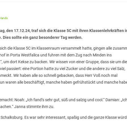
hlands
g, den 17.12.24, traf sich die Klasse 5C mit ihren Klassenlehrkräften i
. Dies sollte ein ganz besonderer Tag werden.
ich die Klasse 5C im Klassenraum versammelt hatte, gingen alle zusam
of in Porta Westfalica und fuhren mit dem Zug nach Minden ins
, um dort Kekse zu backen. Wir wissen von einer Gruppe, dass sie um die
l passiert: eine Portion hatte zu viel Zucker und die andere zu viel Salz,
meckt. Wir haben alle so schnell gebacken, dass Herr Voß noch mal
un waren alle beschäftigt, manche haben gefrühstückt und manche hab
acht: Noah: „Ich fand’s sehr gut, süß und salzig und cool.“ Damian: „Ic
machen.“ Janna stimmte ihm zu.
Schalksburg. Es war sehr interessant, spaßig und die ganze Klasse würd