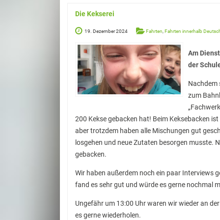
Die Kekserei
19. Dezember 2024
Fahrten
,
Fahrten innerhalb Deutsc
Am Diensta
der Schule
Nachdem s
zum Bahnh
„Fachwerk“
200 Kekse gebacken hat! Beim Keksebacken ist vie
aber trotzdem haben alle Mischungen gut gesch
losgehen und neue Zutaten besorgen musste. N
gebacken.
Wir haben außerdem noch ein paar Interviews gem
fand es sehr gut und würde es gerne nochmal 
Ungefähr um 13:00 Uhr waren wir wieder an der 
es gerne wiederholen.