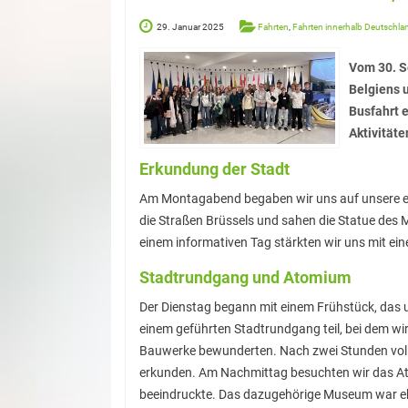
29. Januar 2025
Fahrten
,
Fahrten innerhalb Deutschla
Vom 30. S
Belgiens 
Busfahrt 
Aktivitäte
Erkundung der Stadt
Am Montagabend begaben wir uns auf unsere ers
die Straßen Brüssels und sahen die Statue des M
einem informativen Tag stärkten wir uns mit e
Stadtrundgang und Atomium
Der Dienstag begann mit einem Frühstück, das un
einem geführten Stadtrundgang teil, bei dem wir
Bauwerke bewunderten. Nach zwei Stunden voller
erkunden. Am Nachmittag besuchten wir das Ato
beeindruckte. Das dazugehörige Museum war ebe