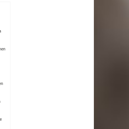
n
men
en
h
e