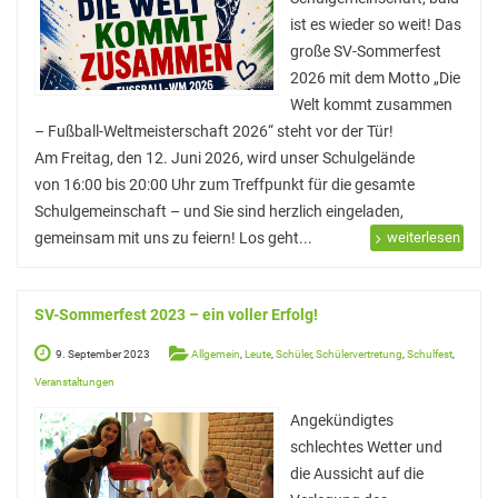
Elterninformationen
ist es wieder so weit! Das
Mitwirkung am Schulleben
große SV-Sommerfest
2026 mit dem Motto „Die
Schulkonferenz
Welt kommt zusammen
Kopf hoch! – Beratung für Eltern
– Fußball-Weltmeisterschaft 2026“ steht vor der Tür!
Am Freitag, den 12. Juni 2026, wird unser Schulgelände
Lehrer*innen
von 16:00 bis 20:00 Uhr zum Treffpunkt für die gesamte
Schulgemeinschaft – und Sie sind herzlich eingeladen,
Lehrkräfte
gemeinsam mit uns zu feiern! Los geht...
weiterlesen
Sekretariat
Formulare
SV-Sommerfest 2023 – ein voller Erfolg!
Unterrichtszeiten
9. September 2023
Allgemein
,
Leute
,
Schüler
,
Schülervertretung
,
Schulfest
,
Kooperationen
Veranstaltungen
Angekündigtes
IT & Print
schlechtes Wetter und
Musikschule
die Aussicht auf die