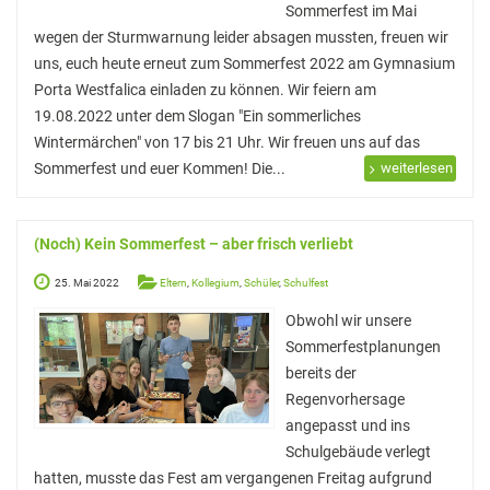
Sommerfest im Mai
StuBo-Sprechstunde
wegen der Sturmwarnung leider absagen mussten, freuen wir
Girls‘ and Boys‘ Day
uns, euch heute erneut zum Sommerfest 2022 am Gymnasium
Porta Westfalica einladen zu können. Wir feiern am
Betriebspraktikum
19.08.2022 unter dem Slogan "Ein sommerliches
KAoA-Praxistage Sek II
Wintermärchen" von 17 bis 21 Uhr. Wir freuen uns auf das
Sommerfest und euer Kommen! Die...
weiterlesen
Exkursion Universität Bielefeld
Studienorientierung NRW
(Noch) Kein Sommerfest – aber frisch verliebt
Aufs Mathe-Studium vorbereiten
25. Mai 2022
Eltern
,
Kollegium
,
Schüler
,
Schulfest
Ausbildungs- und Studienplatzsuche
Obwohl wir unsere
Sommerfestplanungen
Gemeinsam „Lernen lernen“
bereits der
Soziales Lernen
Regenvorhersage
angepasst und ins
Methodentraining
Schulgebäude verlegt
Wettbewerbe
hatten, musste das Fest am vergangenen Freitag aufgrund