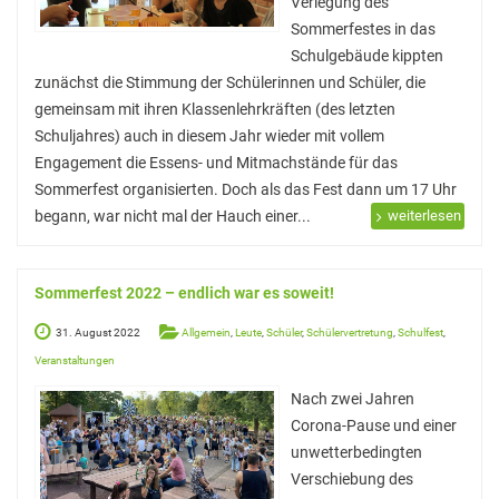
Verlegung des
Stadtbücherei
Sommerfestes in das
Wirtschaft
Schulgebäude kippten
zunächst die Stimmung der Schülerinnen und Schüler, die
Förderverein
gemeinsam mit ihren Klassenlehrkräften (des letzten
Schuljahres) auch in diesem Jahr wieder mit vollem
Ziele des Fördervereins
Engagement die Essens- und Mitmachstände für das
Sitzungen und Protokolle
Sommerfest organisierten. Doch als das Fest dann um 17 Uhr
begann, war nicht mal der Hauch einer...
weiterlesen
Neue Fünftklässler*innen
Sommerfest 2022 – endlich war es soweit!
Unsere Schule
31. August 2022
Allgemein
,
Leute
,
Schüler
,
Schülervertretung
,
Schulfest
,
Schule digital
Veranstaltungen
Unterricht
Nach zwei Jahren
Corona-Pause und einer
Fächer
unwetterbedingten
Verschiebung des
Unterrichtszeiten