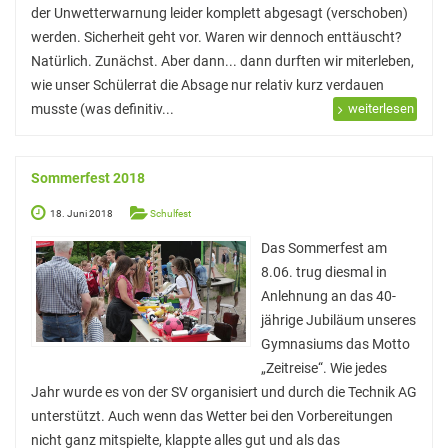
der Unwetterwarnung leider komplett abgesagt (verschoben)
Sprachen
werden. Sicherheit geht vor. Waren wir dennoch enttäuscht?
Natürlich. Zunächst. Aber dann... dann durften wir miterleben,
Informatik
wie unser Schülerrat die Absage nur relativ kurz verdauen
Sport
musste (was definitiv...
weiterlesen
Musik
Mathematik
Sommerfest 2018
Erdkunde
18. Juni 2018
Schulfest
Das Sommerfest am
8.06. trug diesmal in
Veranstaltungen
Anlehnung an das 40-
jährige Jubiläum unseres
Bildungsabende
Gymnasiums das Motto
Konzerte
„Zeitreise“. Wie jedes
Jahr wurde es von der SV organisiert und durch die Technik AG
Tag der offenen Tür
unterstützt. Auch wenn das Wetter bei den Vorbereitungen
nicht ganz mitspielte, klappte alles gut und als das
Schulfest