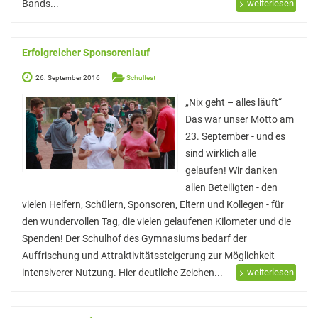
Unser Schulhof
Bands...
weiterlesen
Über Mittag
Erfolgreicher Sponsorenlauf
Schülerbibliothek und Selbstlernzentrum
26. September 2016
Schulfest
VHS Minden am GymPW
„Nix geht – alles läuft“
Die Mensa
Das war unser Motto am
23. September - und es
Musikpraxis
sind wirklich alle
Fahrten
gelaufen! Wir danken
allen Beteiligten - den
Exkursionen
vielen Helfern, Schülern, Sponsoren, Eltern und Kollegen - für
Fahrten innerhalb Deutschlands
den wundervollen Tag, die vielen gelaufenen Kilometer und die
Spenden! Der Schulhof des Gymnasiums bedarf der
Fahrten ins englischsprachige Ausland
Auffrischung und Attraktivitätssteigerung zur Möglichkeit
Fahrten nach Frankreich
intensiverer Nutzung. Hier deutliche Zeichen...
weiterlesen
Fahrten nach Italien