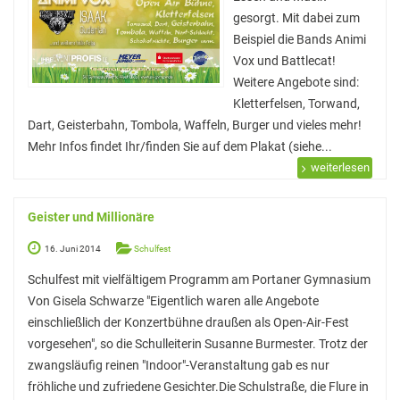
gesorgt. Mit dabei zum
Beispiel die Bands Animi
Vox und Battlecat!
Weitere Angebote sind:
Kletterfelsen, Torwand,
Dart, Geisterbahn, Tombola, Waffeln, Burger und vieles mehr!
Mehr Infos findet Ihr/finden Sie auf dem Plakat (siehe...
weiterlesen
Geister und Millionäre
16. Juni 2014
Schulfest
Schulfest mit vielfältigem Programm am Portaner Gymnasium
Von Gisela Schwarze "Eigentlich waren alle Angebote
einschließlich der Konzertbühne draußen als Open-Air-Fest
vorgesehen", so die Schulleiterin Susanne Burmester. Trotz der
zwangsläufig reinen "Indoor"-Veranstaltung gab es nur
fröhliche und zufriedene Gesichter.Die Schulstraße, die Flure in