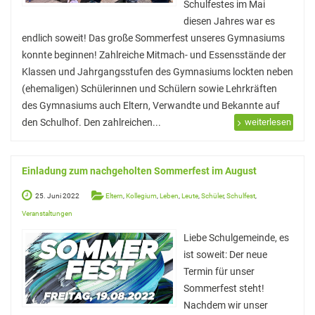
Schulfestes im Mai
Hausaufgaben
diesen Jahres war es
endlich soweit! Das große Sommerfest unseres Gymnasiums
Materiallisten
konnte beginnen! Zahlreiche Mitmach- und Essensstände der
Lernstand 8
Klassen und Jahrgangsstufen des Gymnasiums lockten neben
(ehemaligen) Schülerinnen und Schülern sowie Lehrkräften
Individuelle Förderung
des Gymnasiums auch Eltern, Verwandte und Bekannte auf
Hausaufgabenbetreuung und Förderung am
den Schulhof. Den zahlreichen...
weiterlesen
Nachmittag
Sprachen- und Leseförderung
Einladung zum nachgeholten Sommerfest im August
Musische Förderung
25. Juni 2022
Eltern
,
Kollegium
,
Leben
,
Leute
,
Schüler
,
Schulfest
,
Veranstaltungen
DFB-Talentförderung
Liebe Schulgemeinde, es
Studieren ab 15
ist soweit: Der neue
Termin für unser
Stipendien für Schüler und Schülerinnen
Sommerfest steht!
Studien- und Berufsberatung
Nachdem wir unser