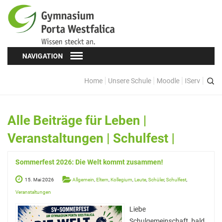
NAVIGATION
Home
Unsere Schule
Moodle
IServ
Schüler*innen
Schülervertretung (SV)
Alle Beiträge für
Leben
|
Oberstufe
Veranstaltungen
|
Schulfest
|
Formulare
Sommerfest 2026: Die Welt kommt zusammen!
Kopf hoch! – Beratung für Schüler*innen
15. Mai 2026
Allgemein
,
Eltern
,
Kollegium
,
Leute
,
Schüler
,
Schulfest
,
Schulsozialarbeit
Veranstaltungen
Eltern
Liebe
Schulgemeinschaft, bald