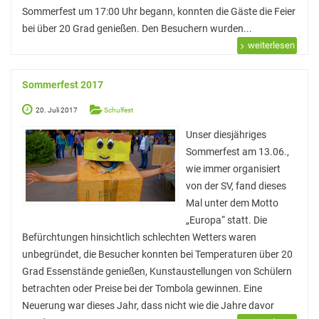
Sommerfest um 17:00 Uhr begann, konnten die Gäste die Feier
White Horse Theatre
bei über 20 Grad genießen. Den Besuchern wurden...
weiterlesen
Kammerchor
AGs
Sommerfest 2017
Musik
20. Juli 2017
Schulfest
Sport
Unser diesjähriges
Sommerfest am 13.06.,
Theater
wie immer organisiert
von der SV, fand dieses
Schülerbibliothek
Mal unter dem Motto
Medienscouts
„Europa“ statt. Die
Befürchtungen hinsichtlich schlechten Wetters waren
Umwelt
unbegründet, die Besucher konnten bei Temperaturen über 20
Spanisch-AG
Grad Essenstände genießen, Kunstaustellungen von Schülern
betrachten oder Preise bei der Tombola gewinnen. Eine
Projekte
Neuerung war dieses Jahr, dass nicht wie die Jahre davor