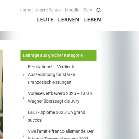
Home
Unsere Schule
Moodle
IServ
LEUTE
LERNEN
LEBEN
Beiträge aus gleicher Kategorie:
Félicitations! – Verdiente
Auszeichnung für starke
Französischleistungen
Vorlesewettbewerb 2025 – Farah
Wagner überzeugt die Jury
DELF-Diplome 2025: Un grand
succès!
Vive l’amitié franco-allemande: Der