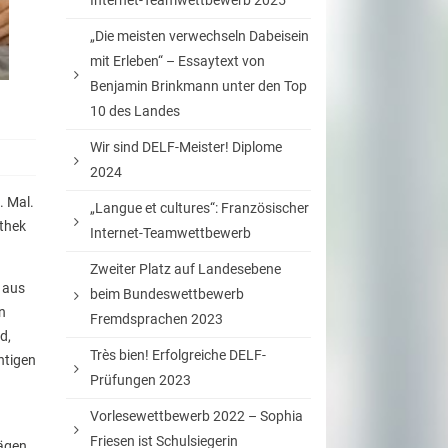
Internet-Teamwettbewerb 2025
„Die meisten verwechseln Dabeisein
mit Erleben“ – Essaytext von
Benjamin Brinkmann unter den Top
10 des Landes
Wir sind DELF-Meister! Diplome
2024
. Mal.
„Langue et cultures“: Französischer
othek
Internet-Teamwettbewerb
Zweiter Platz auf Landesebene
t aus
beim Bundeswettbewerb
n
Fremdsprachen 2023
d,
Très bien! Erfolgreiche DELF-
htigen
Prüfungen 2023
Vorlesewettbewerb 2022 – Sophia
Friesen ist Schulsiegerin
ägen.