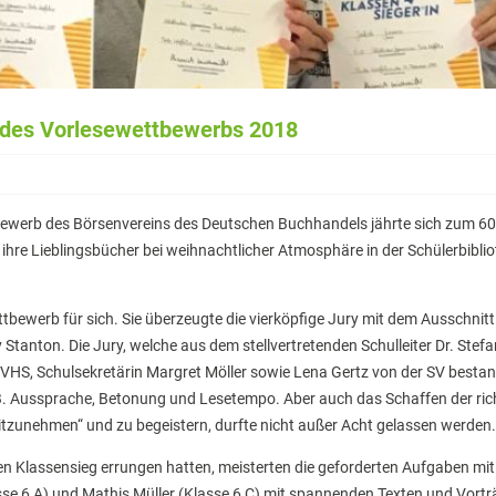
n des Vorlesewettbewerbs 2018
bewerb des Börsenvereins des Deutschen Buchhandels jährte sich zum 60
 ihre Lieblingsbücher bei weihnachtlicher Atmosphäre in der Schülerbibli
ttbewerb für sich. Sie überzeugte die vierköpfige Jury mit dem Ausschnit
Stanton. Die Jury, welche aus dem stellvertretenden Schulleiter Dr. Stefa
VHS, Schulsekretärin Margret Möller sowie Lena Gertz von der SV bestan
 B. Aussprache, Betonung und Lesetempo. Aber auch das Schaffen der ric
tzunehmen“ und zu begeistern, durfte nicht außer Acht gelassen werden.
den Klassensieg errungen hatten, meisterten die geforderten Aufgaben mit
e 6 A) und Mathis Müller (Klasse 6 C) mit spannenden Texten und Vortr