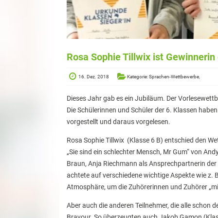
Rosa Sophie Tillwix ist Gewinneri
16. Dez. 2018
Kategorie: Sprachen-Wettbewerbe,
Dieses Jahr gab es ein Jubiläum. Der Vorlesewett
Die Schülerinnen und Schüler der 6. Klassen haben
vorgestellt und daraus vorgelesen.
Rosa Sophie Tillwix (Klasse 6 B) entschied den We
„Sie sind ein schlechter Mensch, Mr Gum“ von Andy 
Braun, Anja Riechmann als Ansprechpartnerin der 
achtete auf verschiedene wichtige Aspekte wie z.
Atmosphäre, um die Zuhörerinnen und Zuhörer „mi
Aber auch die anderen Teilnehmer, die alle schon 
Bravour. So überzeugten auch Jakob Gamon (Klass