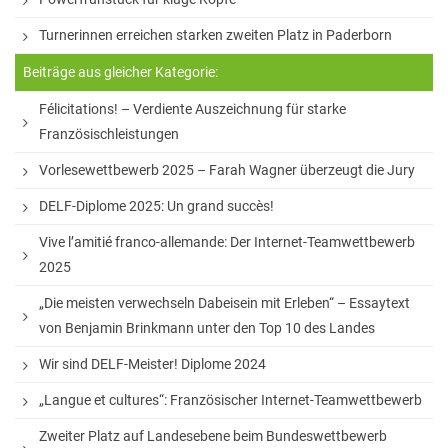
Sprachen
Turnerinnen erreichen starken zweiten Platz in Paderborn
Informatik
Beiträge aus gleicher Kategorie:
Sport
Félicitations! – Verdiente Auszeichnung für starke
Französischleistungen
Musik
Vorlesewettbewerb 2025 – Farah Wagner überzeugt die Jury
Mathematik
DELF-Diplome 2025: Un grand succès!
Erdkunde
Vive l’amitié franco-allemande: Der Internet-Teamwettbewerb
2025
Veranstaltungen
„Die meisten verwechseln Dabeisein mit Erleben“ – Essaytext
von Benjamin Brinkmann unter den Top 10 des Landes
Bildungsabende
Wir sind DELF-Meister! Diplome 2024
Konzerte
„Langue et cultures“: Französischer Internet-Teamwettbewerb
Tag der offenen Tür
Zweiter Platz auf Landesebene beim Bundeswettbewerb
Schulfest