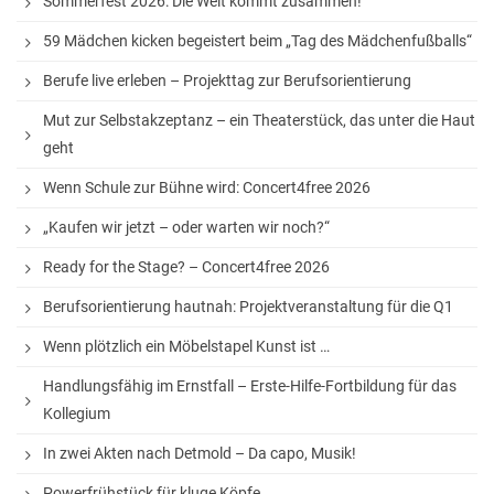
Sommerfest 2026: Die Welt kommt zusammen!
StuBo-Sprechstunde
59 Mädchen kicken begeistert beim „Tag des Mädchenfußballs“
Girls‘ and Boys‘ Day
Berufe live erleben – Projekttag zur Berufsorientierung
Betriebspraktikum
Mut zur Selbstakzeptanz – ein Theaterstück, das unter die Haut
KAoA-Praxistage Sek II
geht
Exkursion Universität Bielefeld
Wenn Schule zur Bühne wird: Concert4free 2026
Studienorientierung NRW
„Kaufen wir jetzt – oder warten wir noch?“
Ready for the Stage? – Concert4free 2026
Aufs Mathe-Studium vorbereiten
Berufsorientierung hautnah: Projektveranstaltung für die Q1
Ausbildungs- und Studienplatzsuche
Wenn plötzlich ein Möbelstapel Kunst ist …
Gemeinsam „Lernen lernen“
Handlungsfähig im Ernstfall – Erste-Hilfe-Fortbildung für das
Soziales Lernen
Kollegium
Methodentraining
In zwei Akten nach Detmold – Da capo, Musik!
Wettbewerbe
Powerfrühstück für kluge Köpfe