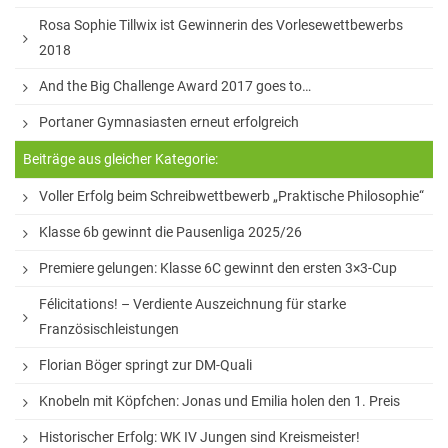
Unser Schulhof
Rosa Sophie Tillwix ist Gewinnerin des Vorlesewettbewerbs
Über Mittag
2018
Schülerbibliothek und Selbstlernzentrum
And the Big Challenge Award 2017 goes to…
VHS Minden am GymPW
Portaner Gymnasiasten erneut erfolgreich
Die Mensa
Beiträge aus gleicher Kategorie:
Musikpraxis
Voller Erfolg beim Schreibwettbewerb „Praktische Philosophie“
Fahrten
Klasse 6b gewinnt die Pausenliga 2025/26
Premiere gelungen: Klasse 6C gewinnt den ersten 3×3-Cup
Exkursionen
Félicitations! – Verdiente Auszeichnung für starke
Fahrten innerhalb Deutschlands
Französischleistungen
Fahrten ins englischsprachige Ausland
Florian Böger springt zur DM-Quali
Fahrten nach Frankreich
Knobeln mit Köpfchen: Jonas und Emilia holen den 1. Preis
Fahrten nach Italien
Historischer Erfolg: WK IV Jungen sind Kreismeister!