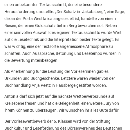
Stadtbücherei
einen unbekannten Textausschnitt, der eine besondere
Herausforderung darstellte. „Der Schatz im Jakobsberg“, eine Sage,
Wirtschaft
die an der Porta Westfalica angesiedelt ist, handelte von einem
Förderverein
Riesen, der einen Goldschatz tief im Berg bewachen soll. Neben
einer sinnvollen Auswahl des eigenen Textausschnitts wurde Wert
Ziele des Fördervereins
auf die Lesetechnik und die Interpretation beider Texte gelegt. Es
war wichtig, eine der Textsorte angemessene Atmosphäre zu
Sitzungen und Protokolle
schaffen. Auch Aussprache, Betonung und Lesetempo wurden in
Neue Fünftklässler*innen
die Bewertung miteinbezogen.
Als Anerkennung für die Leistung der Vorleserinnen gab es
Urkunden und Buchgeschenke. Letztere waren wieder von der
Unsere Schule
Buchhandlung Anja Peetz in Hausberge gestiftet worden.
Schule digital
Antonia darf sich jetzt auf die nächste Wettbewerbsrunde auf
Unterricht
Kreisebene freuen und hat die Gelegenheit, eine weitere Jury von
ihrem Können zu überzeugen. Wir wünschen ihr alles Gute dafür.
Fächer
Der Vorlesewettbewerb der 6. Klassen wird von der Stiftung
Unterrichtszeiten
Buchkultur und Leseförderung des Börsenvereines des Deutschen