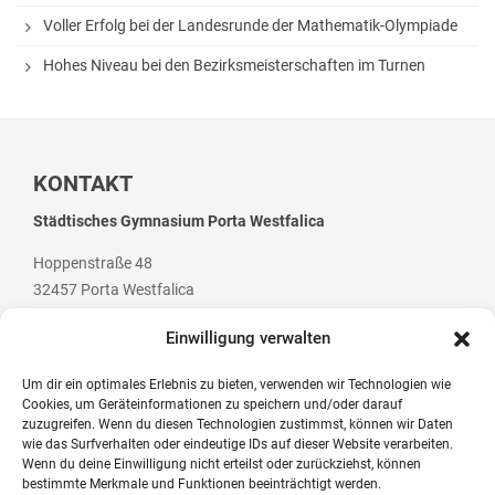
Voller Erfolg bei der Landesrunde der Mathematik-Olympiade
Hohes Niveau bei den Bezirksmeisterschaften im Turnen
KONTAKT
Städtisches Gymnasium Porta Westfalica
Hoppenstraße 48
32457 Porta Westfalica
Einwilligung verwalten
Um dir ein optimales Erlebnis zu bieten, verwenden wir Technologien wie
Cookies, um Geräteinformationen zu speichern und/oder darauf
Telefon: +49 (0) 5 71 / 79 84 70
zuzugreifen. Wenn du diesen Technologien zustimmst, können wir Daten
Telefax: +49 (0) 5 71 / 7 07 94
wie das Surfverhalten oder eindeutige IDs auf dieser Website verarbeiten.
Wenn du deine Einwilligung nicht erteilst oder zurückziehst, können
E-Mail: post@gym-pw.de
bestimmte Merkmale und Funktionen beeinträchtigt werden.