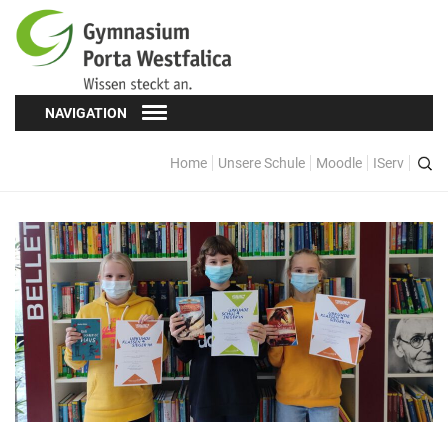
NAVIGATION
Home
Unsere Schule
Moodle
IServ
Schüler*innen
Schülervertretung (SV)
Oberstufe
Formulare
Kopf hoch! – Beratung für Schüler*innen
Schulsozialarbeit
Eltern