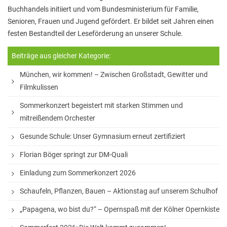
Buchhandels initiiert und vom Bundesministerium für Familie,
Hausaufgaben
Senioren, Frauen und Jugend gefördert. Er bildet seit Jahren einen
Materiallisten
festen Bestandteil der Leseförderung an unserer Schule.
Lernstand 8
Beiträge aus gleicher Kategorie:
Individuelle Förderung
München, wir kommen! – Zwischen Großstadt, Gewitter und
Filmkulissen
Hausaufgabenbetreuung und Förderung am
Nachmittag
Sommerkonzert begeistert mit starken Stimmen und
mitreißendem Orchester
Sprachen- und Leseförderung
Gesunde Schule: Unser Gymnasium erneut zertifiziert
Musische Förderung
Florian Böger springt zur DM-Quali
DFB-Talentförderung
Einladung zum Sommerkonzert 2026
Studieren ab 15
Schaufeln, Pflanzen, Bauen – Aktionstag auf unserem Schulhof
Stipendien für Schüler und Schülerinnen
„Papagena, wo bist du?“ – Opernspaß mit der Kölner Opernkiste
Studien- und Berufsberatung