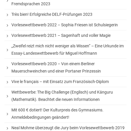
Fremdsprachen 2023
White Horse Theatre
Très bien! Erfolgreiche DELF-Prüfungen 2023
Kammerchor
Vorlesewettbewerb 2022 – Sophia Friesen ist Schulsiegerin
AGs
Vorlesewettbewerb 2021 – Sagenhaft und voller Magie
Musik
„Zweifel reizt mich nicht weniger als Wissen“ – Eine Urkunde im
Essay-Landeswettbewerb für Miguel Hoffmann
Sport
Vorlesewettbewerb 2020 – Von einem Berliner
Theater
Mauerschweinchen und einer Portaner Prinzessin
Schülerbibliothek
Vive le français – mit Einsatz zum Französisch-Diplom
Medienscouts
Wettbewerbe: The Big Challenge (Englisch) und Känguru
Umwelt
(Mathematik). Beachtet die neuen Informationen
Spanisch-AG
Mit 600 € dotiert! Der Kulturpreis des Gymnasiums.
Anmeldebedingungen geändert!
Projekte
Neal Mohme überzeugt die Jury beim Vorlesewettbewerb 2019