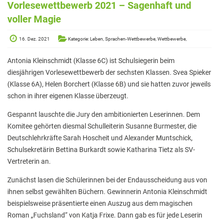
Elterninformationen
Vorlesewettbewerb 2021 – Sagenhaft und
voller Magie
Mitwirkung am Schulleben
Schulkonferenz
16. Dez. 2021
Kategorie: Leben, Sprachen-Wettbewerbe, Wettbewerbe,
Kopf hoch! – Beratung für Eltern
Antonia Kleinschmidt (Klasse 6C) ist Schulsiegerin beim
diesjährigen Vorlesewettbewerb der sechsten Klassen. Svea Spieker
Lehrer*innen
(Klasse 6A), Helen Borchert (Klasse 6B) und sie hatten zuvor jeweils
Lehrkräfte
schon in ihrer eigenen Klasse überzeugt.
Sekretariat
Gespannt lauschte die Jury den ambitionierten Leserinnen. Dem
Komitee gehörten diesmal Schulleiterin Susanne Burmester, die
Formulare
Deutschlehrkräfte Sarah Hoscheit und Alexander Muntschick,
Schulsekretärin Bettina Burkardt sowie Katharina Tietz als SV-
Unterrichtszeiten
Vertreterin an.
Kooperationen
Zunächst lasen die Schülerinnen bei der Endausscheidung aus von
IT & Print
ihnen selbst gewählten Büchern. Gewinnerin Antonia Kleinschmidt
beispielsweise präsentierte einen Auszug aus dem magischen
Musikschule
Roman „Fuchsland“ von Katja Frixe. Dann gab es für jede Leserin