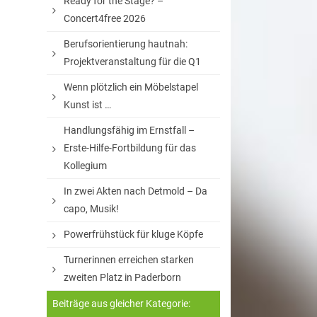
Ready for the Stage? –
Concert4free 2026
Berufsorientierung hautnah:
Projektveranstaltung für die Q1
Wenn plötzlich ein Möbelstapel
Kunst ist …
Handlungsfähig im Ernstfall –
Erste-Hilfe-Fortbildung für das
Kollegium
In zwei Akten nach Detmold – Da
capo, Musik!
Powerfrühstück für kluge Köpfe
Turnerinnen erreichen starken
zweiten Platz in Paderborn
Beiträge aus gleicher Kategorie: