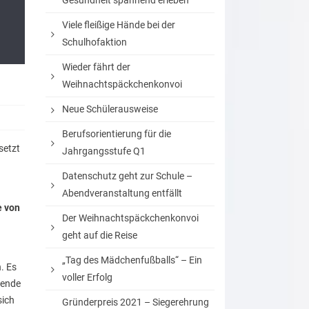
Gesundheit spannend erleben
Viele fleißige Hände bei der
Schulhofaktion
Wieder fährt der
Weihnachtspäckchenkonvoi
Neue Schülerausweise
Berufsorientierung für die
setzt
Jahrgangsstufe Q1
Datenschutz geht zur Schule –
Abendveranstaltung entfällt
e von
Der Weihnachtspäckchenkonvoi
geht auf die Reise
„Tag des Mädchenfußballs“ – Ein
. Es
voller Erfolg
dende
sich
Gründerpreis 2021 – Siegerehrung