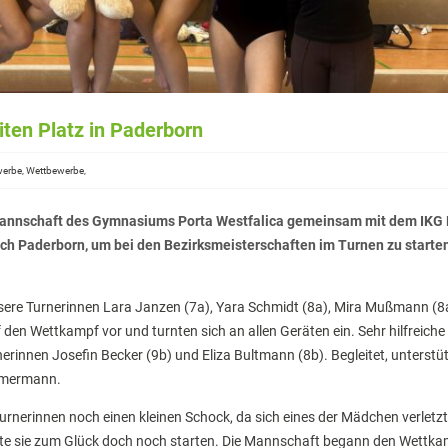
iten Platz in Paderborn
werbe, Wettbewerbe,
annschaft des Gymnasiums Porta Westfalica gemeinsam mit dem IKG
h Paderborn, um bei den Bezirksmeisterschaften im Turnen zu starte
nsere Turnerinnen Lara Janzen (7a), Yara Schmidt (8a), Mira Mußmann (8
en Wettkampf vor und turnten sich an allen Geräten ein. Sehr hilfreiche
erinnen Josefin Becker (9b) und Eliza Bultmann (8b). Begleitet, unterstü
immermann.
urnerinnen noch einen kleinen Schock, da sich eines der Mädchen verletzt
te sie zum Glück doch noch starten. Die Mannschaft begann den Wettk