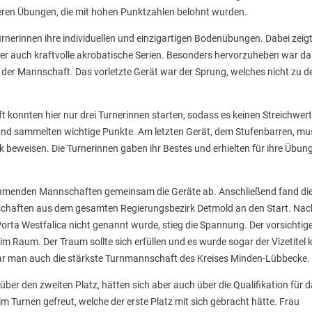
ren Übungen, die mit hohen Punktzahlen belohnt wurden.
rnerinnen ihre individuellen und einzigartigen Bodenübungen. Dabei zeig
r auch kraftvolle akrobatische Serien. Besonders hervorzuheben war das
 der Mannschaft. Das vorletzte Gerät war der Sprung, welches nicht zu d
konnten hier nur drei Turnerinnen starten, sodass es keinen Streichwert
und sammelten wichtige Punkte. Am letzten Gerät, dem Stufenbarren, mu
 beweisen. Die Turnerinnen gaben ihr Bestes und erhielten für ihre Übun
nehmenden Mannschaften gemeinsam die Geräte ab. Anschließend fand di
schaften aus dem gesamten Regierungsbezirk Detmold an den Start. Nac
rta Westfalica nicht genannt wurde, stieg die Spannung. Der vorsichtig
m Raum. Der Traum sollte sich erfüllen und es wurde sogar der Vizetitel
r man auch die stärkste Turnmannschaft des Kreises Minden-Lübbecke.
über den zweiten Platz, hätten sich aber auch über die Qualifikation für 
im Turnen gefreut, welche der erste Platz mit sich gebracht hätte. Frau