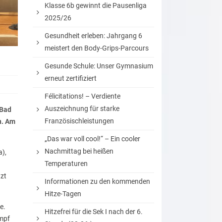
Klasse 6b gewinnt die Pausenliga
2025/26
Gesundheit erleben: Jahrgang 6
meistert den Body-Grips-Parcours
Gesunde Schule: Unser Gymnasium
erneut zertifiziert
Félicitations! – Verdiente
Auszeichnung für starke
 Bad
Französischleistungen
n. Am
„Das war voll cool!“ – Ein cooler
Nachmittag bei heißen
a),
Temperaturen
tzt
Informationen zu den kommenden
Hitze-Tagen
e.
Hitzefrei für die Sek I nach der 6.
ampf