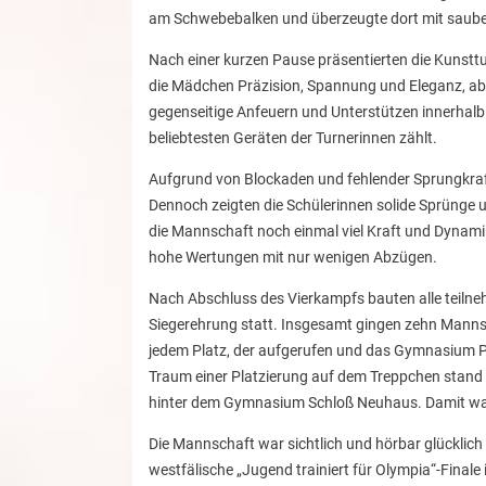
am Schwebebalken und überzeugte dort mit saube
Nach einer kurzen Pause präsentierten die Kunsttu
die Mädchen Präzision, Spannung und Eleganz, abe
gegenseitige Anfeuern und Unterstützen innerhalb
beliebtesten Geräten der Turnerinnen zählt.
Aufgrund von Blockaden und fehlender Sprungkraft 
Dennoch zeigten die Schülerinnen solide Sprünge 
die Mannschaft noch einmal viel Kraft und Dynamik
hohe Wertungen mit nur wenigen Abzügen.
Nach Abschluss des Vierkampfs bauten alle teil
Siegerehrung statt. Insgesamt gingen zehn Mann
jedem Platz, der aufgerufen und das Gymnasium Po
Traum einer Platzierung auf dem Treppchen stand i
hinter dem Gymnasium Schloß Neuhaus. Damit wa
Die Mannschaft war sichtlich und hörbar glücklich 
westfälische „Jugend trainiert für Olympia“-Finale 