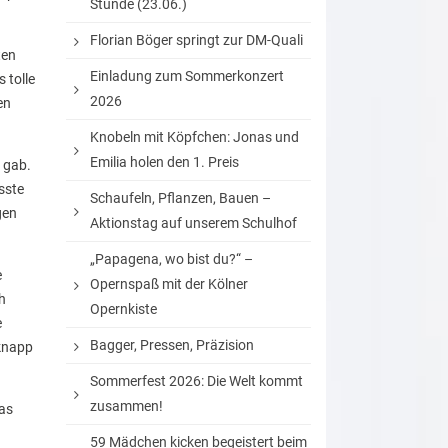
Stunde (23.06.)
Florian Böger springt zur DM-Quali
ten
Einladung zum Sommerkonzert
 tolle
2026
en
Knobeln mit Köpfchen: Jonas und
Emilia holen den 1. Preis
 gab.
sste
Schaufeln, Pflanzen, Bauen –
gen
Aktionstag auf unserem Schulhof
„Papagena, wo bist du?“ –
e
Opernspaß mit der Kölner
h
Opernkiste
e
Bagger, Pressen, Präzision
 knapp
Sommerfest 2026: Die Welt kommt
zusammen!
das
59 Mädchen kicken begeistert beim