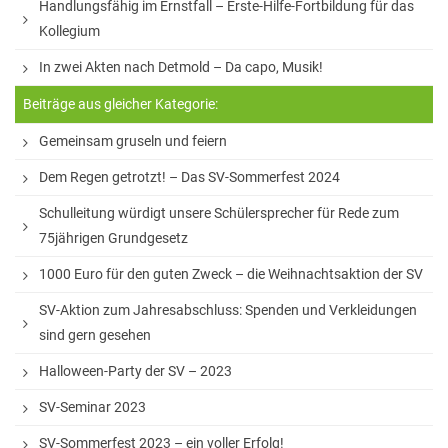
Unser Schulhof
Handlungsfähig im Ernstfall – Erste-Hilfe-Fortbildung für das
Kollegium
Über Mittag
In zwei Akten nach Detmold – Da capo, Musik!
Schülerbibliothek und Selbstlernzentrum
Beiträge aus gleicher Kategorie:
VHS Minden am GymPW
Gemeinsam gruseln und feiern
Die Mensa
Dem Regen getrotzt! – Das SV-Sommerfest 2024
Musikpraxis
Schulleitung würdigt unsere Schülersprecher für Rede zum
Fahrten
75jährigen Grundgesetz
Exkursionen
1000 Euro für den guten Zweck – die Weihnachtsaktion der SV
Fahrten innerhalb Deutschlands
SV-Aktion zum Jahresabschluss: Spenden und Verkleidungen
sind gern gesehen
Fahrten ins englischsprachige Ausland
Halloween-Party der SV – 2023
Fahrten nach Frankreich
SV-Seminar 2023
Fahrten nach Italien
SV-Sommerfest 2023 – ein voller Erfolg!