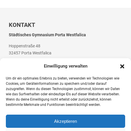
KONTAKT
Städtisches Gymnasium Porta Westfalica
Hoppenstraße 48
32457 Porta Westfalica
Einwilligung verwalten
Um dir ein optimales Erlebnis zu bieten, verwenden wir Technologien wie
Cookies, um Geräteinformationen zu speichern und/oder darauf
Telefon: +49 (0) 5 71 / 79 84 70
zuzugreifen. Wenn du diesen Technologien zustimmst, können wir Daten
Telefax: +49 (0) 5 71 / 7 07 94
wie das Surfverhalten oder eindeutige IDs auf dieser Website verarbeiten.
Wenn du deine Einwilligung nicht erteilst oder zurückziehst, können
E-Mail: post@gym-pw.de
bestimmte Merkmale und Funktionen beeinträchtigt werden.
Akzeptieren
© 2026 Städtisches Gymnasium Porta Westfalica