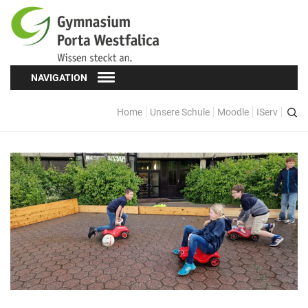
NAVIGATION
Home
Unsere Schule
Moodle
IServ
Schüler*innen
Schülervertretung (SV)
Oberstufe
Formulare
Kopf hoch! – Beratung für Schüler*innen
Schulsozialarbeit
Eltern