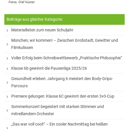
Fotos: Olaf Küster
Sprachen
Informatik
Beiträge aus gleicher Kategorie:
Sport
Materiallisten zum neuen Schuljahr
Musik
München, wir kommen! – Zwischen Großstadt, Gewitter und
Filmkulissen
Mathematik
Voller Erfolg beim Schreibwettbewerb „Praktische Philosophie“
Erdkunde
Klasse 6b gewinnt die Pausenliga 2025/26
Gesundheit erleben: Jahrgang 6 meistert den Body-Grips-
Veranstaltungen
Parcours
Bildungsabende
Premiere gelungen: Klasse 6C gewinnt den ersten 3×3-Cup
Konzerte
Sommerkonzert begeistert mit starken Stimmen und
mitreißendem Orchester
Tag der offenen Tür
„Das war voll cool!“ – Ein cooler Nachmittag bei heißen
Schulfest