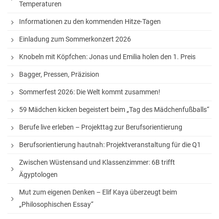
Temperaturen
White Horse Theatre
Informationen zu den kommenden Hitze-Tagen
Kammerchor
Einladung zum Sommerkonzert 2026
AGs
Knobeln mit Köpfchen: Jonas und Emilia holen den 1. Preis
Musik
Bagger, Pressen, Präzision
Sport
Sommerfest 2026: Die Welt kommt zusammen!
Theater
59 Mädchen kicken begeistert beim „Tag des Mädchenfußballs“
Berufe live erleben – Projekttag zur Berufsorientierung
Schülerbibliothek
Berufsorientierung hautnah: Projektveranstaltung für die Q1
Medienscouts
Zwischen Wüstensand und Klassenzimmer: 6B trifft
Umwelt
Ägyptologen
Spanisch-AG
Mut zum eigenen Denken – Elif Kaya überzeugt beim
Projekte
„Philosophischen Essay“