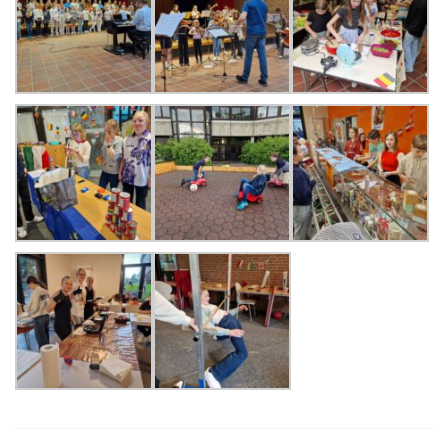
StuBo-Sprechstunde
Girls‘ and Boys‘ Day
Betriebspraktikum
KAoA-Praxistage Sek II
Exkursion Universität Bielefeld
Studienorientierung NRW
Aufs Mathe-Studium vorbereiten
Ausbildungs- und Studienplatzsuche
Gemeinsam „Lernen lernen“
Soziales Lernen
Methodentraining
Wettbewerbe