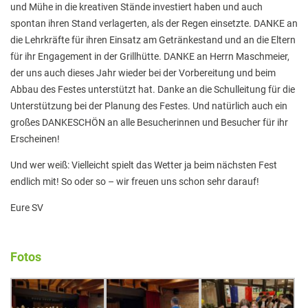
und Mühe in die kreativen Stände investiert haben und auch
Hausaufgaben
spontan ihren Stand verlagerten, als der Regen einsetzte. DANKE an
die Lehrkräfte für ihren Einsatz am Getränkestand und an die Eltern
Materiallisten
für ihr Engagement in der Grillhütte. DANKE an Herrn Maschmeier,
Lernstand 8
der uns auch dieses Jahr wieder bei der Vorbereitung und beim
Abbau des Festes unterstützt hat. Danke an die Schulleitung für die
Individuelle Förderung
Unterstützung bei der Planung des Festes. Und natürlich auch ein
Hausaufgabenbetreuung und Förderung am
großes DANKESCHÖN an alle Besucherinnen und Besucher für ihr
Nachmittag
Erscheinen!
Sprachen- und Leseförderung
Und wer weiß: Vielleicht spielt das Wetter ja beim nächsten Fest
endlich mit! So oder so – wir freuen uns schon sehr darauf!
Musische Förderung
Eure SV
DFB-Talentförderung
Studieren ab 15
Fotos
Stipendien für Schüler und Schülerinnen
Studien- und Berufsberatung