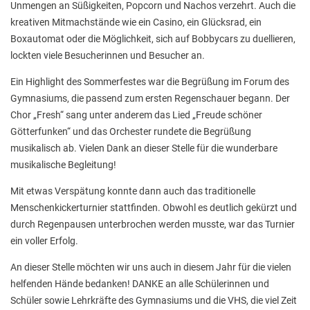
Unmengen an Süßigkeiten, Popcorn und Nachos verzehrt. Auch die
Stadtbücherei
kreativen Mitmachstände wie ein Casino, ein Glücksrad, ein
Wirtschaft
Boxautomat oder die Möglichkeit, sich auf Bobbycars zu duellieren,
lockten viele Besucherinnen und Besucher an.
Förderverein
Ein Highlight des Sommerfestes war die Begrüßung im Forum des
Ziele des Fördervereins
Gymnasiums, die passend zum ersten Regenschauer begann. Der
Sitzungen und Protokolle
Chor „Fresh“ sang unter anderem das Lied „Freude schöner
Götterfunken“ und das Orchester rundete die Begrüßung
Neue Fünftklässler*innen
musikalisch ab. Vielen Dank an dieser Stelle für die wunderbare
musikalische Begleitung!
Mit etwas Verspätung konnte dann auch das traditionelle
Unsere Schule
Menschenkickerturnier stattfinden. Obwohl es deutlich gekürzt und
Schule digital
durch Regenpausen unterbrochen werden musste, war das Turnier
ein voller Erfolg.
Unterricht
An dieser Stelle möchten wir uns auch in diesem Jahr für die vielen
Fächer
helfenden Hände bedanken! DANKE an alle Schülerinnen und
Unterrichtszeiten
Schüler sowie Lehrkräfte des Gymnasiums und die VHS, die viel Zeit