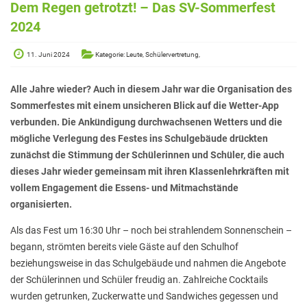
Elterninformationen
Dem Regen getrotzt! – Das SV-Sommerfest
2024
Mitwirkung am Schulleben
Schulkonferenz
11. Juni 2024
Kategorie: Leute, Schülervertretung,
Kopf hoch! – Beratung für Eltern
Alle Jahre wieder? Auch in diesem Jahr war die Organisation des
Sommerfestes mit einem unsicheren Blick auf die Wetter-App
Lehrer*innen
verbunden. Die Ankündigung durchwachsenen Wetters und die
Lehrkräfte
mögliche Verlegung des Festes ins Schulgebäude drückten
zunächst die Stimmung der Schülerinnen und Schüler, die auch
Sekretariat
dieses Jahr wieder gemeinsam mit ihren Klassenlehrkräften mit
Formulare
vollem Engagement die Essens- und Mitmachstände
organisierten.
Unterrichtszeiten
Als das Fest um 16:30 Uhr – noch bei strahlendem Sonnenschein –
Kooperationen
begann, strömten bereits viele Gäste auf den Schulhof
IT & Print
beziehungsweise in das Schulgebäude und nahmen die Angebote
der Schülerinnen und Schüler freudig an. Zahlreiche Cocktails
Musikschule
wurden getrunken, Zuckerwatte und Sandwiches gegessen und