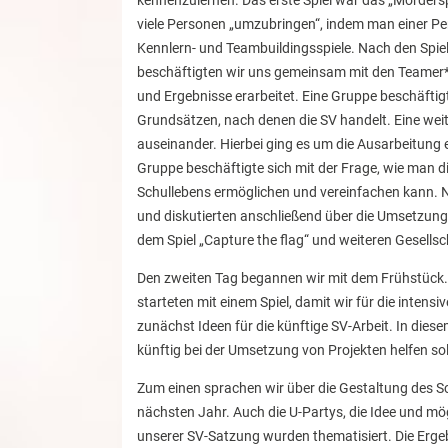
kennenzulernen. Das erste Spiel war das „Mördersp
viele Personen „umzubringen“, indem man einer Pe
Kennlern- und Teambuildingsspiele. Nach den Spiel
beschäftigten wir uns gemeinsam mit den Teamer*in
und Ergebnisse erarbeitet. Eine Gruppe beschäftig
Grundsätzen, nach denen die SV handelt. Eine wei
auseinander. Hierbei ging es um die Ausarbeitung e
Gruppe beschäftigte sich mit der Frage, wie man 
Schullebens ermöglichen und vereinfachen kann. N
und diskutierten anschließend über die Umsetzung
dem Spiel „Capture the flag“ und weiteren Gesellsc
Den zweiten Tag begannen wir mit dem Frühstück.
starteten mit einem Spiel, damit wir für die inte
zunächst Ideen für die künftige SV-Arbeit. In di
künftig bei der Umsetzung von Projekten helfen sol
Zum einen sprachen wir über die Gestaltung des 
nächsten Jahr. Auch die U-Partys, die Idee und mö
unserer SV-Satzung wurden thematisiert. Die Erg