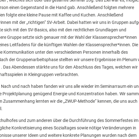
iel“, welches sich über das gesamte Seminar zog. Das Ziel war es, mögli
rson einen Gegenstand in die Hand gab. Anschließend folgten mehrere
en folgte eine kleine Pause mit Kaffee und Kuchen. Anschließend
nen mit der „richtigen“ SV-Arbeit. Dabei hatten wir uns in Gruppen aufge
te sich mit den SV-Basics, also mit den rechtlichen Grundlagen und
tere Gruppe setzte sich genauer mit der Wahl der Klassensprecher*innen
ines Leitfadens für die künftigen Wahlen der Klassensprecher*innen. Die 
die Kommunikation unter den verschiedenen Personen innerhalb des
ach der Gruppenarbeitsphase stellten wir unsere Ergebnisse im Plenum 
 . Das Abendessen stärkte uns für den Abschluss des Tages, welchen wir 
haftsspielen in Kleingruppen verbrachten.
 Nach und nach haben fanden wir uns alle wieder im Seminarraum ein u
nsive Projektplanung genügend Energie und Konzentration haben. Wir samm
esem Zusammenhang lernten wir die „ZWUP-Methode“ kennen, die uns auch
l.
Schulhofes und zum anderen über die Durchführung des Sommerfestes im
gliche Konkretisierung eines Sozialtages sowie nötige Veränderungen in
ebnisse unserer Ideen und weitere konkrete Planungen wurden nach dem