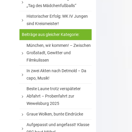
„Tag des Mädchenfußballs“
Historischer Erfolg: WK IV Jungen
sind Kreismeister!
Beiträge aus gleicher Kategorie:
München, wir kommen! – Zwischen
Großstadt, Gewitter und
Filmkulissen
In zwei Akten nach Detmold – Da
capo, Musik!
Beste Laune trotz verspäteter
Abfahrt – Probenfahrt zur
Wewelsburg 2025
Graue Wolken, bunte Eindrücke
Aufgepasst und angefasst! Klasse