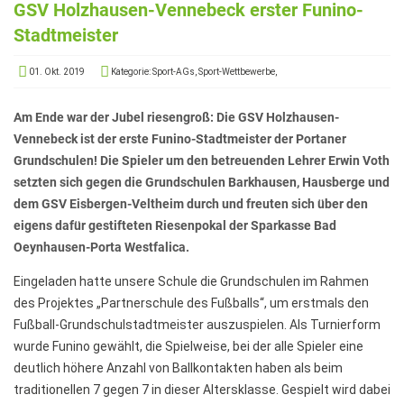
Elterninformationen
GSV Holzhausen-Vennebeck erster Funino-
Stadtmeister
Mitwirkung am Schulleben
Schulkonferenz
01. Okt. 2019
Kategorie: Sport-AGs, Sport-Wettbewerbe,
Kopf hoch! – Beratung für Eltern
Am Ende war der Jubel riesengroß: Die GSV Holzhausen-
Vennebeck ist der erste Funino-Stadtmeister der Portaner
Lehrer*innen
Grundschulen! Die Spieler um den betreuenden Lehrer Erwin Voth
Lehrkräfte
setzten sich gegen die Grundschulen Barkhausen, Hausberge und
dem GSV Eisbergen-Veltheim durch und freuten sich über den
Sekretariat
eigens dafür gestifteten Riesenpokal der Sparkasse Bad
Formulare
Oeynhausen-Porta Westfalica.
Unterrichtszeiten
Eingeladen hatte unsere Schule die Grundschulen im Rahmen
des Projektes „Partnerschule des Fußballs“, um erstmals den
Kooperationen
Fußball-Grundschulstadtmeister auszuspielen. Als Turnierform
IT & Print
wurde Funino gewählt, die Spielweise, bei der alle Spieler eine
deutlich höhere Anzahl von Ballkontakten haben als beim
Musikschule
traditionellen 7 gegen 7 in dieser Altersklasse. Gespielt wird dabei