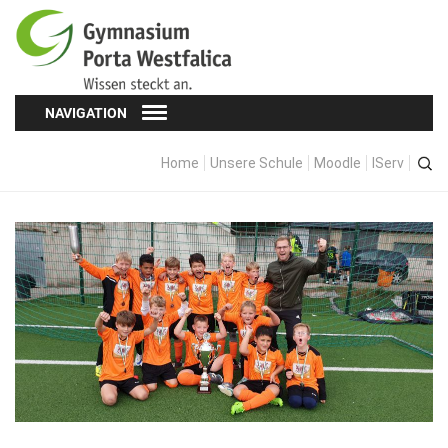
NAVIGATION
Home
Unsere Schule
Moodle
IServ
Schüler*innen
Schülervertretung (SV)
Oberstufe
Formulare
Kopf hoch! – Beratung für Schüler*innen
Schulsozialarbeit
Eltern