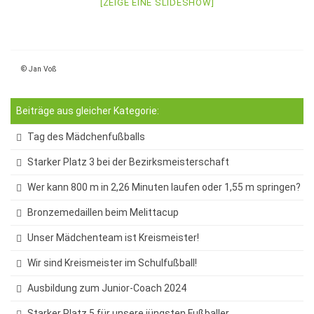
[ZEIGE EINE SLIDESHOW]
StuBo-Sprechstunde
Girls‘ and Boys‘ Day
Betriebspraktikum
© Jan Voß
KAoA-Praxistage Sek II
Beiträge aus gleicher Kategorie:
Exkursion Universität Bielefeld
Tag des Mädchenfußballs
Studienorientierung NRW
Starker Platz 3 bei der Bezirksmeisterschaft
Aufs Mathe-Studium vorbereiten
Wer kann 800 m in 2,26 Minuten laufen oder 1,55 m springen?
Ausbildungs- und Studienplatzsuche
Bronzemedaillen beim Melittacup
Gemeinsam „Lernen lernen“
Unser Mädchenteam ist Kreismeister!
Soziales Lernen
Wir sind Kreismeister im Schulfußball!
Methodentraining
Ausbildung zum Junior-Coach 2024
Wettbewerbe
Starker Platz 5 für unsere jüngsten Fußballer