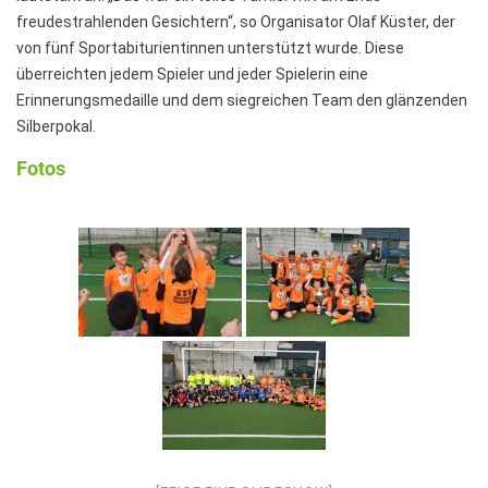
freudestrahlenden Gesichtern“, so Organisator Olaf Küster, der
Hausaufgaben
von fünf Sportabiturientinnen unterstützt wurde. Diese
Materiallisten
überreichten jedem Spieler und jeder Spielerin eine
Erinnerungsmedaille und dem siegreichen Team den glänzenden
Lernstand 8
Silberpokal.
Individuelle Förderung
Fotos
Hausaufgabenbetreuung und Förderung am
Nachmittag
Sprachen- und Leseförderung
Musische Förderung
DFB-Talentförderung
Studieren ab 15
Stipendien für Schüler und Schülerinnen
Studien- und Berufsberatung