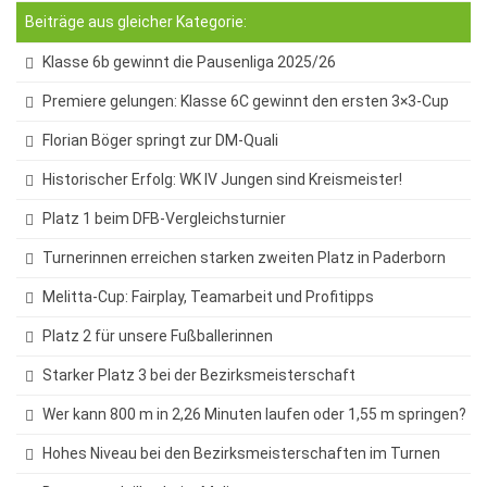
Beiträge aus gleicher Kategorie:
White Horse Theatre
Klasse 6b gewinnt die Pausenliga 2025/26
Kammerchor
Premiere gelungen: Klasse 6C gewinnt den ersten 3×3-Cup
AGs
Florian Böger springt zur DM-Quali
Musik
Historischer Erfolg: WK IV Jungen sind Kreismeister!
Sport
Platz 1 beim DFB-Vergleichsturnier
Theater
Turnerinnen erreichen starken zweiten Platz in Paderborn
Schülerbibliothek
Melitta-Cup: Fairplay, Teamarbeit und Profitipps
Medienscouts
Platz 2 für unsere Fußballerinnen
Umwelt
Starker Platz 3 bei der Bezirksmeisterschaft
Spanisch-AG
Wer kann 800 m in 2,26 Minuten laufen oder 1,55 m springen?
Projekte
Hohes Niveau bei den Bezirksmeisterschaften im Turnen