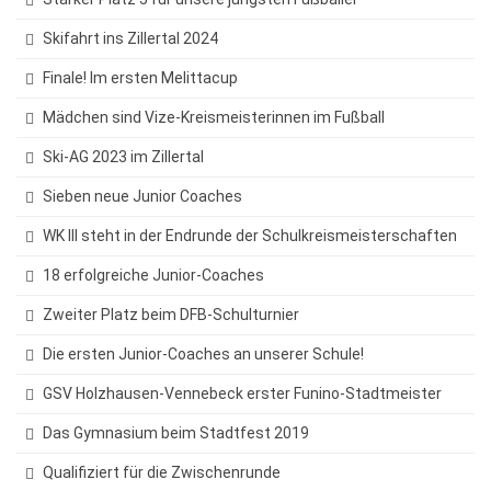
Sprachen
Skifahrt ins Zillertal 2024
Informatik
Finale! Im ersten Melittacup
Sport
Mädchen sind Vize-Kreismeisterinnen im Fußball
Musik
Ski-AG 2023 im Zillertal
Mathematik
Sieben neue Junior Coaches
Erdkunde
WK III steht in der Endrunde der Schulkreismeisterschaften
18 erfolgreiche Junior-Coaches
Zweiter Platz beim DFB-Schulturnier
Veranstaltungen
Die ersten Junior-Coaches an unserer Schule!
Bildungsabende
GSV Holzhausen-Vennebeck erster Funino-Stadtmeister
Konzerte
Das Gymnasium beim Stadtfest 2019
Tag der offenen Tür
Qualifiziert für die Zwischenrunde
Schulfest