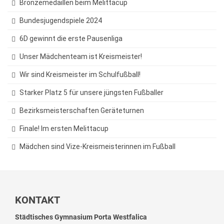
Unser Schulhof
Bronzemedaillen beim Melittacup
Bundesjugendspiele 2024
Über Mittag
6D gewinnt die erste Pausenliga
Schülerbibliothek und Selbstlernzentrum
Unser Mädchenteam ist Kreismeister!
VHS Minden am GymPW
Wir sind Kreismeister im Schulfußball!
Die Mensa
Starker Platz 5 für unsere jüngsten Fußballer
Musikpraxis
Bezirksmeisterschaften Geräteturnen
Fahrten
Finale! Im ersten Melittacup
Exkursionen
Mädchen sind Vize-Kreismeisterinnen im Fußball
Fahrten innerhalb Deutschlands
Fahrten ins englischsprachige Ausland
Fahrten nach Frankreich
KONTAKT
Fahrten nach Italien
Städtisches Gymnasium Porta Westfalica