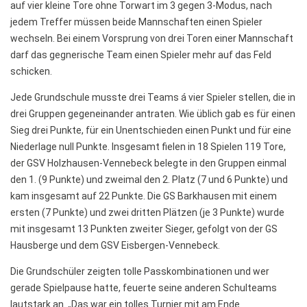
auf vier kleine Tore ohne Torwart im 3 gegen 3-Modus, nach
Stadtbücherei
jedem Treffer müssen beide Mannschaften einen Spieler
Wirtschaft
wechseln. Bei einem Vorsprung von drei Toren einer Mannschaft
darf das gegnerische Team einen Spieler mehr auf das Feld
Förderverein
schicken.
Ziele des Fördervereins
Jede Grundschule musste drei Teams á vier Spieler stellen, die in
Sitzungen und Protokolle
drei Gruppen gegeneinander antraten. Wie üblich gab es für einen
Sieg drei Punkte, für ein Unentschieden einen Punkt und für eine
Neue Fünftklässler*innen
Niederlage null Punkte. Insgesamt fielen in 18 Spielen 119 Tore,
der GSV Holzhausen-Vennebeck belegte in den Gruppen einmal
den 1. (9 Punkte) und zweimal den 2. Platz (7 und 6 Punkte) und
Unsere Schule
kam insgesamt auf 22 Punkte. Die GS Barkhausen mit einem
ersten (7 Punkte) und zwei dritten Plätzen (je 3 Punkte) wurde
Schule digital
mit insgesamt 13 Punkten zweiter Sieger, gefolgt von der GS
Unterricht
Hausberge und dem GSV Eisbergen-Vennebeck.
Fächer
Die Grundschüler zeigten tolle Passkombinationen und wer
gerade Spielpause hatte, feuerte seine anderen Schulteams
Unterrichtszeiten
lautstark an. „Das war ein tolles Turnier mit am Ende