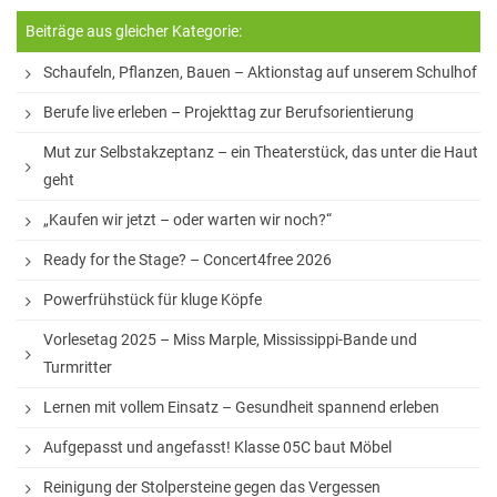
StuBo-Sprechstunde
Beiträge aus gleicher Kategorie:
Girls‘ and Boys‘ Day
Schaufeln, Pflanzen, Bauen – Aktionstag auf unserem Schulhof
Betriebspraktikum
Berufe live erleben – Projekttag zur Berufsorientierung
KAoA-Praxistage Sek II
Mut zur Selbstakzeptanz – ein Theaterstück, das unter die Haut
geht
Exkursion Universität Bielefeld
„Kaufen wir jetzt – oder warten wir noch?“
Studienorientierung NRW
Ready for the Stage? – Concert4free 2026
Aufs Mathe-Studium vorbereiten
Powerfrühstück für kluge Köpfe
Ausbildungs- und Studienplatzsuche
Vorlesetag 2025 – Miss Marple, Mississippi-Bande und
Gemeinsam „Lernen lernen“
Turmritter
Soziales Lernen
Lernen mit vollem Einsatz – Gesundheit spannend erleben
Methodentraining
Aufgepasst und angefasst! Klasse 05C baut Möbel
Wettbewerbe
Reinigung der Stolpersteine gegen das Vergessen