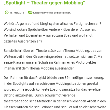
Elterninformationen
„Spotlight – Theater gegen Mobbing“
Mitwirkung am Schulleben
18. Mai 2018
Kategorie: Projekte, Soziales Lernen,
Schulkonferenz
Wo hört Ärgern auf und fängt systematisches Fertigmachen an?
Kopf hoch! – Beratung für Eltern
Wo sind lockere Sprüche über Andere – über deren Aussehen,
Verhalten und Eigenarten – nur so zum Spaß und wo fängt
Lehrer*innen
gezieltes Ausgrenzen an?
Lehrkräfte
Sensibilisiert über ein Theaterstück zum Thema Mobbing, das zur
Weiterarbeit in den Klassen eingeladen hat, setzten sich am 7. Mai
Sekretariat
einige Klassen unserer Schule im Rahmen eines Pilotprojektes
Formulare
intensiv mit dem Thema Mobbing auseinander.
Unterrichtszeiten
Den Rahmen für das Projekt bildete eine 35-minütige Inszenierung,
in der Spotlights auf verschiedene Mobbingsituationen gesetzt
Kooperationen
wurden, ohne jedoch konkrete Lösungsansätze für das jeweilige
IT & Print
Setting anzubieten. Durch schülermotivierende
theaterpädagogische Methoden in der anschließenden Arbeit in den
Musikschule
Klassen wurden die Schülerinnen und Schüler auf spielerische Weise