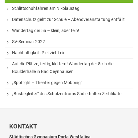
Schlittschuhfahren am Nikolaustag
White Horse Theatre
Datenschutz geht zur Schule – Abendveranstaltung entfällt
Kammerchor
Wandertag der 5a – klein, aber fein!
AGs
SV-Seminar 2022
Musik
Nachhaltigkeit: Piet zieht ein
Sport
Auf die Plätze, fertig, klettern! Wandertag der 8c in die
Theater
Boulderhalle in Bad Oeynhausen
Schülerbibliothek
„Spotlight – Theater gegen Mobbing“
Medienscouts
„Busbegleiter“ des Schulzentrums Süd erhalten Zertifikate
Umwelt
Spanisch-AG
KONTAKT
Projekte
Städtisches Gymnasium Porta Westfalica