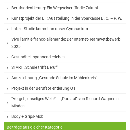
Sprachen
Berufsorientierung: Ein Wegweiser für die Zukunft
Informatik
Kunstprojekt der EF: Ausstellung in der Sparkasse B. O. – P. W.
Latein-Studie kommt an unser Gymnasium
Sport
Vive l’amitié franco-allemande: Der Internet-Teamwettbewerb
Musik
2025
Mathematik
Gesundheit spannend erleben
Erdkunde
START „Schule trifft Beruf“
Auszeichnung „Gesunde Schule im Mühlenkreis“
Veranstaltungen
Projekt in der Berufsorientierung Q1
Bildungsabende
“Vergeh, unseliges Weib!” – „Parsifal“ von Richard Wagner in
Minden
Konzerte
Body + Grips-Mobil
Tag der offenen Tür
Beiträge aus gleicher Kategorie:
Schulfest