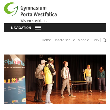
NAVIGATION
Home
Unsere Schule
Moodle
IServ
Schüler*innen
Schülervertretung (SV)
Oberstufe
Formulare
Kopf hoch! – Beratung für Schüler*innen
Schulsozialarbeit
Eltern