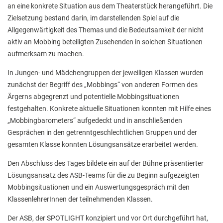
Stadtbücherei
an eine konkrete Situation aus dem Theaterstück herangeführt. Die
Zielsetzung bestand darin, im darstellenden Spiel auf die
Wirtschaft
Allgegenwärtigkeit des Themas und die Bedeutsamkeit der nicht
aktiv an Mobbing beteiligten Zusehenden in solchen Situationen
Förderverein
aufmerksam zu machen.
Ziele des Fördervereins
In Jungen- und Mädchengruppen der jeweiligen Klassen wurden
Sitzungen und Protokolle
zunächst der Begriff des „Mobbings“ von anderen Formen des
Ärgerns abgegrenzt und potentielle Mobbingsituationen
Neue Fünftklässler*innen
festgehalten. Konkrete aktuelle Situationen konnten mit Hilfe eines
„Mobbingbarometers“ aufgedeckt und in anschließenden
Gesprächen in den getrenntgeschlechtlichen Gruppen und der
Unsere Schule
gesamten Klasse konnten Lösungsansätze erarbeitet werden.
Schule digital
Den Abschluss des Tages bildete ein auf der Bühne präsentierter
Lösungsansatz des ASB-Teams für die zu Beginn aufgezeigten
Unterricht
Mobbingsituationen und ein Auswertungsgespräch mit den
Fächer
KlassenlehrerInnen der teilnehmenden Klassen.
Unterrichtszeiten
Der ASB, der SPOTLIGHT konzipiert und vor Ort durchgeführt hat,