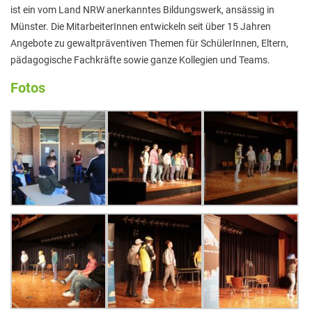
ist ein vom Land NRW anerkanntes Bildungswerk, ansässig in
Hausaufgaben
Münster. Die MitarbeiterInnen entwickeln seit über 15 Jahren
Materiallisten
Angebote zu gewaltpräventiven Themen für SchülerInnen, Eltern,
pädagogische Fachkräfte sowie ganze Kollegien und Teams.
Lernstand 8
Fotos
Individuelle Förderung
Hausaufgabenbetreuung und Förderung am
Nachmittag
Sprachen- und Leseförderung
Musische Förderung
DFB-Talentförderung
Studieren ab 15
Stipendien für Schüler und Schülerinnen
Studien- und Berufsberatung